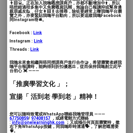
個人獨特的藝術作品。
👨🏻‍💻。正在加入我哋嘅授課商戶，亦都不斷增加中⬆️，所以
唔想錯過咁多集中又免費嘅資訊🆓，無論自己報讀抑或幫身邊
親朋戚友🙋﹑仔女👩🏻‍🍼去搜尋，除咗要經常上嚟我哋平台瀏
- 我地將提供專業的畫布、顏料和相關工
覽之外，亦要緊貼我哋平台動向，所以要追蹤我哋Facebook
同Instagram呀🛎️。
具。
Facebook :
Link
Instagram :
Link
2. 穿著建議：
Threads :
Link
- 建議參與者穿著舒適、可以弄髒的衣物
我哋未來會相繼與唔同授課商戶進行合作🤝，希望瀏覽者經我
和鞋子。
哋平台報讀時，能夠得到折扣優惠⚖️，從而保持我哋創立此平
台初心 💓 ———
- 參與者可攜帶額外的衣物以便更換。
「推廣學習文化 」；
- 我地有 保護用雨衣 / 圍裙提供。
宣揚「 活到老 學到老 」精神！
3. 報名流程：
您可以隨時致電或WhatsApp聯絡我哋管理員 ———
67750859
/
97408157
，或經電郵方式聯絡
- 報名方式：參與者可提早兩日前通過對
:
info@onelearninghk.com
；又或喺任何頁面瀏覽時，撳
右下角WhatsApp按鍵，同我哋即時溝通🗣️，了解您嘅需要
話進行預訂。
🧠。