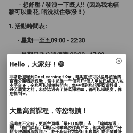
- 想舒壓 / 發洩一下既人!! (因為我地幅
牆可以畫花, 唔洗就住黎潑 !! )
1. 活動時間表 :
- 星期一至五09:00 - 22:30
- 星期日及公眾假期 09:00 - 17:00
Hello，大家好！😄
- 時長：約1-1.5小時, 我地唔會趕走你, 所以
相對你都要準時到呀~
非常歡迎嚟到OneLearningHK❤️，喺呢度您可以搜尋超過四
百種分類嘅課程📚，當中超過一千個商戶/個人單位已經加入咗
本平台🔥，令您可以喺短時間內，集中搵到您想要嘅資料📄，
甚至瀏覽之前，未曾諗過去了解嘅課程📖，都可以喺呢度，俾
- PM 填寫具體日期, 盡量就你時間!!
您搵到☀️。
1. 活動內容：
大量高質課程，等您報讀！
- 彩虹炸彈係一種紓壓和創意表達的活
我哋會不定時，更新主頁嘅「最HIT點擊」🔝﹑「編輯精選」
動，參與者將會用顏料撥在畫布上，創作出
🆕﹑「熱門課程」💥顯示出嚟嘅授課商戶🤝，但其他經熱門分
類去搜尋嘅授課商戶，都千祈唔好忘記利用搜尋引擎去瀏覽呀