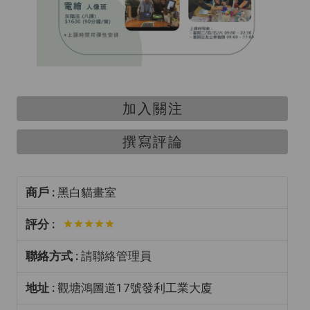
加入關注
撰寫評論
商戶 :
黑白貓畫室
評分 :
聯絡方式 :
請聯絡管理員
地址 :
觀塘鴻圖道17號發利工業大廈