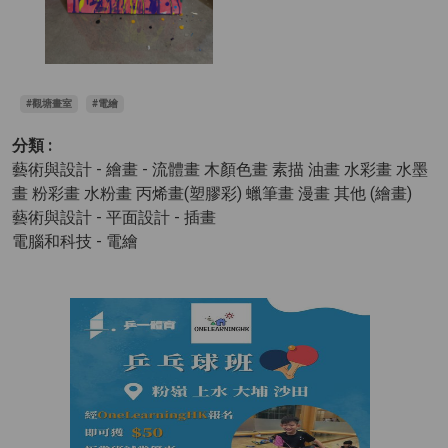
#觀塘畫室
#電繪
分類 :
藝術與設計 - 繪畫
- 流體畫 木顏色畫 素描 油畫 水彩畫 水墨
畫 粉彩畫 水粉畫 丙烯畫(塑膠彩) 蠟筆畫 漫畫 其他 (繪畫)
藝術與設計 - 平面設計
- 插畫
電腦和科技 - 電繪