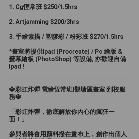
1. Cg恆常班 $250/1.5hrs
2. Artjamming $200/3hrs
3. 手繪素描 / 塑膠彩 / 粉彩班 $270/1.5hrs
*畫室將提供Ipad (Procreate) / Pc 繪版 &
螢幕繪板 (PhotoShop) 等設備, 亦歡迎自備
Ipad !
🔱彩虹炸彈|電繪恆常班|觀塘區畫室|到校服
務🔱
「彩虹炸彈，徹底解放你內心的瘋狂一
面！」
參與者將會用顏料撥在畫布上，創作出個人