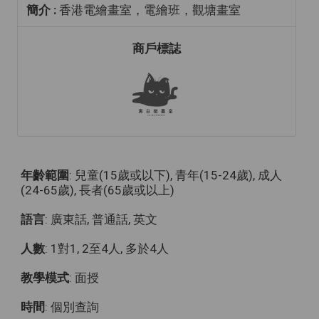
簡介 :
香港電繪畫室，電繪班，觀塘畫室
商戶標誌
年齡範圍
: 兒童(15歲或以下), 青年(15-24歲), 成人
(24-65歲), 長者(65歲或以上)
語言
: 廣東話, 普通話, 英文
人數
: 1對1, 2至4人, 多於4人
教學模式
: 面授
時間
: 個別查詢