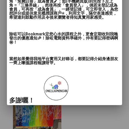
角「免費註冊」成為會員🖌️；如(手機網頁版)則先按下左上
角 ≡「三條界線」，然後再按「會員登入」，倘若未登記成為
會員，可再按「成為會員」，一經登記後，可立即登入，為您
想評分或提供意見嘅授課商戶⭐️，利用文字，隔空表達感受，
希望達到鼓勵作用及令後來瀏覽者得知真實用家感受。
除咗可以Bookmark定您心水的課程之外，更會定期收到我哋
發出的優惠通知🎉！除咗電郵資料準確外，仲有要記得密碼啊
㊙️！
當然如果覺得我地平台實用又好睇🥇，都要記得介紹身邊朋友
一齊上嚟搵課程報讀呀🎊。
多謝曬！