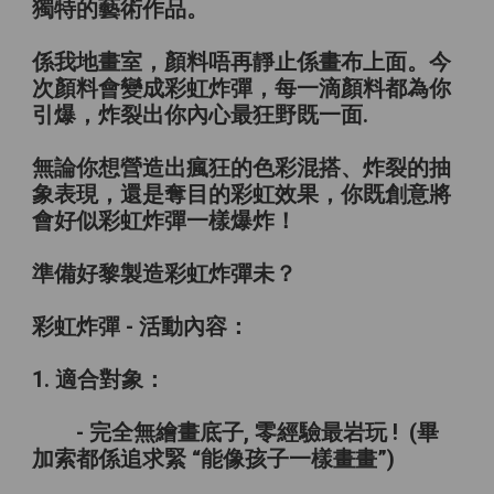
獨特的藝術作品。
係我地畫室，顏料唔再靜止係畫布上面。今
次顏料會變成彩虹炸彈，每一滴顏料都為你
引爆，炸裂出你內心最狂野既一面.
無論你想營造出瘋狂的色彩混搭、炸裂的抽
象表現，還是奪目的彩虹效果，你既創意將
會好似彩虹炸彈一樣爆炸！
準備好黎製造彩虹炸彈未？
彩虹炸彈 - 活動內容：
1. 適合對象：
- 完全無繪畫底子, 零經驗最岩玩 ! (畢
加索都係追求緊 “能像孩子一樣畫畫”)