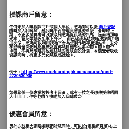
授課商戶留意：
任何未加入嘅授課商戶或個人單位，您哋都可以撳
商戶登記
隨時加入我哋💯，經我哋平台管理員審批資料後，會即時上
架，令更多瀏覽者可以讀取到您哋提供嘅資訊🔠，從而增加曝
光率，藉此帶動收生率上升📈。 而已經成為咗我哋授課商戶嘅
朋友😘，您哋可以利用我哋平台為您製作嘅專屬連結®️，去分
享或轉發俾您哋想推廣及宣傳嘅目標學生群👶🏻👧🏻👨🏻‍🦳
👵🏻，不再局限喺其他連結嘅固定版面設計🈵，令瀏覽者吸收
資訊同時，有更多元化嘅觀感體驗🔆。
例子：
https://www.onelearninghk.com/course/post-
2730530935
如果您係一位專業教授者👨🏻‍🎓，或有一技之長想傳授俾唔同
人士🙋🏻‍♂️，仲等乜嘢？快啲加入我哋啦😊
優惠會員留意：
另外亦鼓勵大家喺瀏覽網站嘅同時，可以按(電腦網頁版)右上