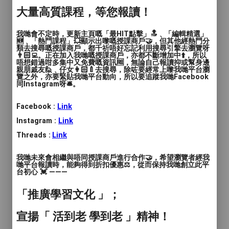
教學模式
: 面授
大量高質課程，等您報讀！
時間
: 1.5hours
我哋會不定時，更新主頁嘅「最HIT點擊」🔝﹑「編輯精選」
🆕﹑「熱門課程」💥顯示出嚟嘅授課商戶🤝，但其他經熱門分
價錢
: 個別查詢
類去搜尋嘅授課商戶，都千祈唔好忘記利用搜尋引擎去瀏覽呀
👨🏻‍💻。正在加入我哋嘅授課商戶，亦都不斷增加中⬆️，所以
唔想錯過咁多集中又免費嘅資訊🆓，無論自己報讀抑或幫身邊
服務地區
: 觀塘區, 黃大仙區, 北區
親朋戚友🙋﹑仔女👩🏻‍🍼去搜尋，除咗要經常上嚟我哋平台瀏
覽之外，亦要緊貼我哋平台動向，所以要追蹤我哋Facebook
同Instagram呀🛎️。
足球訓練班
Facebook :
Link
地點: 觀塘遊樂場硬地足球場 ,嶺百福田心仿
Instagram :
Link
真草足球場,粉嶺聯和墟和睦路足球場,觀塘
Threads :
Link
安秀道公園草地足球場
我哋未來會相繼與唔同授課商戶進行合作🤝，希望瀏覽者經我
哋平台報讀時，能夠得到折扣優惠⚖️，從而保持我哋創立此平
二人同行即送 訓練球衣及足球
台初心 💓 ———
觀塘、黃大仙及北區，平日及週末，草地或
「推廣學習文化 」；
石地，總有一課你選擇。想以比賽為目標？
宣揚「 活到老 學到老 」精神！
Come and join us! 適合12歲或以下小朋友