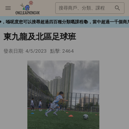
搜尋商戶、分類、課程
gHK❤️，喺呢度您可以搜尋超過四百種分類嘅課程📚，當中超過一
東九龍及北區足球班
發表日期: 4/5/2023
點擊: 2464