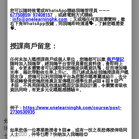
您可以隨時致電或WhatsApp聯絡我哋管理員 ———
We are Anderson⚽️🏃🏃‍♀️🏃‍♂️
67750859
/
97408157
，或經電郵方式聯絡
:
info@onelearninghk.com
；又或喺任何頁面瀏覽時，撳
右下角WhatsApp按鍵，同我哋即時溝通🗣️，了解您嘅需要
🧠。
授課商戶留意：
任何未加入嘅授課商戶或個人單位，您哋都可以撳
商戶登記
隨時加入我哋💯，經我哋平台管理員審批資料後，會即時上
架，令更多瀏覽者可以讀取到您哋提供嘅資訊🔠，從而增加曝
光率，藉此帶動收生率上升📈。 而已經成為咗我哋授課商戶嘅
朋友😘，您哋可以利用我哋平台為您製作嘅專屬連結®️，去分
享或轉發俾您哋想推廣及宣傳嘅目標學生群👶🏻👧🏻👨🏻‍🦳
👵🏻，不再局限喺其他連結嘅固定版面設計🈵，令瀏覽者吸收
資訊同時，有更多元化嘅觀感體驗🔆。
例子：
https://www.onelearninghk.com/course/post-
#足球班
#足球
#Soccer
#暑假
#暑期班
2730530935
分類 :
球類運動 - 足球
- 草地 (足球) 人工草地 (足球) 硬地 (足球)
如果您係一位專業教授者👨🏻‍🎓，或有一技之長想傳授俾唔同
人士🙋🏻‍♂️，仲等乜嘢？快啲加入我哋啦😊
七人制(足球)