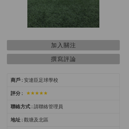
加入關注
撰寫評論
商戶 :
安達臣足球學校
評分 :
聯絡方式 :
請聯絡管理員
地址 :
觀塘及北區