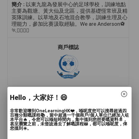
簡介 :
以東九龍為發展中心的足球學校，訓練地點
主要為觀塘、黃大仙及北區，提供基礎恆常班及精
英隊訓練。以草地及石地混合教學，訓練生理及心
理能力，參加比賽汲取經驗。We are Anderson⚽️
🏃🏃‍♀️🏃‍♂️
商戶標誌
Hello，大家好！😄
年齡範圍
: 兒童(15歲或以下)
非常歡迎嚟到OneLearningHK❤️，喺呢度您可以搜尋超過四
語言
: 廣東話, 普通話, 英文
百種分類嘅課程📚，當中超過一千個商戶/個人單位已經加入咗
本平台🔥，令您可以喺短時間內，集中搵到您想要嘅資料📄，
甚至瀏覽之前，未曾諗過去了解嘅課程📖，都可以喺呢度，俾
人數
: 多於4人
您搵到☀️。