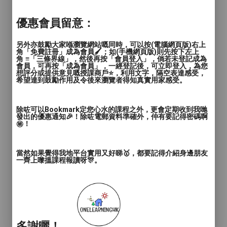
優惠會員留意：
另外亦鼓勵大家喺瀏覽網站嘅同時，可以按(電腦網頁版)右上
角「免費註冊」成為會員🖌️；如(手機網頁版)則先按下左上
角 ≡「三條界線」，然後再按「會員登入」，倘若未登記成為
會員，可再按「成為會員」，一經登記後，可立即登入，為您
想評分或提供意見嘅授課商戶⭐️，利用文字，隔空表達感受，
希望達到鼓勵作用及令後來瀏覽者得知真實用家感受。
除咗可以Bookmark定您心水的課程之外，更會定期收到我哋
發出的優惠通知🎉！除咗電郵資料準確外，仲有要記得密碼啊
㊙️！
當然如果覺得我地平台實用又好睇🥇，都要記得介紹身邊朋友
一齊上嚟搵課程報讀呀🎊。
多謝曬！