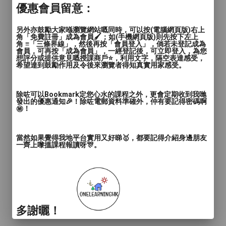
優惠會員留意：
另外亦鼓勵大家喺瀏覽網站嘅同時，可以按(電腦網頁版)右上
角「免費註冊」成為會員🖌️；如(手機網頁版)則先按下左上
角 ≡「三條界線」，然後再按「會員登入」，倘若未登記成為
會員，可再按「成為會員」，一經登記後，可立即登入，為您
想評分或提供意見嘅授課商戶⭐️，利用文字，隔空表達感受，
希望達到鼓勵作用及令後來瀏覽者得知真實用家感受。
除咗可以Bookmark定您心水的課程之外，更會定期收到我哋
發出的優惠通知🎉！除咗電郵資料準確外，仲有要記得密碼啊
㊙️！
當然如果覺得我地平台實用又好睇🥇，都要記得介紹身邊朋友
一齊上嚟搵課程報讀呀🎊。
多謝曬！