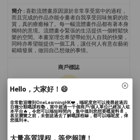
簡介 :
喜歡流體畫原因源於非常享受當中的過程，
而且完成的作品亦能令畫者自我享受回味無窮的欣
賞，真的療癒極了。每一幅流體畫作品都有著本身
獨特的意境。流體畫令緊張的生活提供一個輕鬆快
樂的空間。本畫室理念希望帶給別人自我的快樂，
同時亦希望能提供一個工具，讓任何人有意在藝術
範疇發展，做回自己想做的事情。
商戶標誌
Hello，大家好！😄
非常歡迎嚟到OneLearningHK❤️，喺呢度您可以搜尋超過四
百種分類嘅課程📚，當中超過一千個商戶/個人單位已經加入咗
本平台🔥，令您可以喺短時間內，集中搵到您想要嘅資料📄，
甚至瀏覽之前，未曾諗過去了解嘅課程📖，都可以喺呢度，俾
您搵到☀️。
年齡範圍
: 青年(15-24歲), 成人(24-65歲), 長者(65
歲或以上)
大量高質課程，等您報讀！