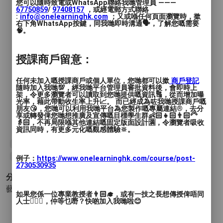
您可以隨時致電或WhatsApp聯絡我哋管理員 ———
67750859
/
97408157
，或經電郵方式聯絡
:
info@onelearninghk.com
；又或喺任何頁面瀏覽時，撳
右下角WhatsApp按鍵，同我哋即時溝通🗣️，了解您嘅需要
🧠。
授課商戶留意：
任何未加入嘅授課商戶或個人單位，您哋都可以撳
商戶登記
隨時加入我哋💯，經我哋平台管理員審批資料後，會即時上
架，令更多瀏覽者可以讀取到您哋提供嘅資訊🔠，從而增加曝
光率，藉此帶動收生率上升📈。 而已經成為咗我哋授課商戶嘅
朋友😘，您哋可以利用我哋平台為您製作嘅專屬連結®️，去分
享或轉發俾您哋想推廣及宣傳嘅目標學生群👶🏻👧🏻👨🏻‍🦳
👵🏻，不再局限喺其他連結嘅固定版面設計🈵，令瀏覽者吸收
資訊同時，有更多元化嘅觀感體驗🔆。
#流體畫
#fluidpainting
#畫
#藝術
#快樂
#創業
#顏色
#療癒
#開心
#放鬆
例子：
https://www.onelearninghk.com/course/post-
2730530935
分類 :
藝術與設計 - 繪畫
- 流體畫 其他 (繪畫)
如果您係一位專業教授者👨🏻‍🎓，或有一技之長想傳授俾唔同
人士🙋🏻‍♂️，仲等乜嘢？快啲加入我哋啦😊