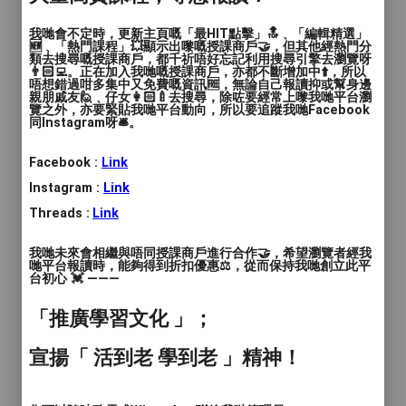
語言
: 廣東話
我哋會不定時，更新主頁嘅「最HIT點擊」🔝﹑「編輯精選」
人數
: 1對1, 2至4人, 多於4人
🆕﹑「熱門課程」💥顯示出嚟嘅授課商戶🤝，但其他經熱門分
類去搜尋嘅授課商戶，都千祈唔好忘記利用搜尋引擎去瀏覽呀
👨🏻‍💻。正在加入我哋嘅授課商戶，亦都不斷增加中⬆️，所以
教學模式
: 面授, 網授
唔想錯過咁多集中又免費嘅資訊🆓，無論自己報讀抑或幫身邊
親朋戚友🙋﹑仔女👩🏻‍🍼去搜尋，除咗要經常上嚟我哋平台瀏
覽之外，亦要緊貼我哋平台動向，所以要追蹤我哋Facebook
時間
: 105分鐘至1200分鐘
同Instagram呀🛎️。
價錢
: 體驗班 $400 - $480 導師班 $8000 - $9000
Facebook :
Link
Instagram :
Link
服務地區
: 觀塘區
Threads :
Link
讓顏料互相自由融合，感受色彩的自由流
我哋未來會相繼與唔同授課商戶進行合作🤝，希望瀏覽者經我
動，在過程當中感受到意想不到的不可能，
哋平台報讀時，能夠得到折扣優惠⚖️，從而保持我哋創立此平
台初心 💓 ———
每一次都是不一樣的創作，具有療癒感的藝
術體驗。
「推廣學習文化 」；
零繪畫經驗、零藝術感、零創作感，享受療
宣揚「 活到老 學到老 」精神！
癒感的藝術體驗