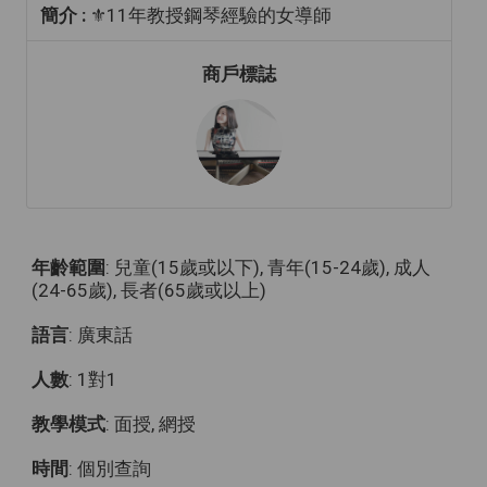
簡介 :
⚜️11年教授鋼琴經驗的女導師
商戶標誌
年齡範圍
: 兒童(15歲或以下), 青年(15-24歲), 成人
(24-65歲), 長者(65歲或以上)
語言
: 廣東話
人數
: 1對1
教學模式
: 面授, 網授
時間
: 個別查詢