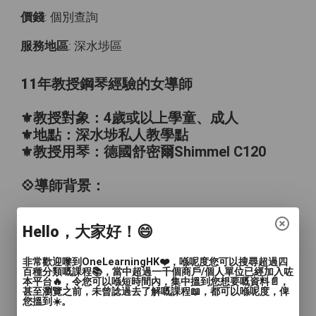
價錢
: 個別查詢
服務地區
: 深水埗區
11年教授鋼琴經驗的女導師
⚜️
教授對象：4歲或以上學童、成人
⚜️地點：深水埗私人教學點
⚜️教授用琴：德國舒密爾Shimmel C120
💠導師背景：
⚜️曾任中學管弦樂團創團人、編曲人、指揮
Hello，大家好！😄
⚜️已考獲倫敦聖三一音樂學院鋼琴演奏級
​⚜️已考獲英國皇家音樂學院八級樂理
非常歡迎嚟到OneLearningHK❤️，喺呢度您可以搜尋超過四
​⚜曾師隨本地鋼琴家Verna Yeung研習進階
百種分類嘅課程📚，當中超過一千個商戶/個人單位已經加入咗
本平台🔥，令您可以喺短時間內，集中搵到您想要嘅資料📄，
古典鋼琴多年
甚至瀏覽之前，未曾諗過去了解嘅課程📖，都可以喺呢度，俾
您搵到☀️。