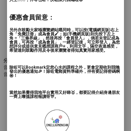
優惠會員留意：
另外亦鼓勵大家喺瀏覽網站嘅同時，可以按(電腦網頁版)右上
角「免費註冊」成為會員🖌️；如(手機網頁版)則先按下左上
角 ≡「三條界線」，然後再按「會員登入」，倘若未登記成為
會員，可再按「成為會員」，一經登記後，可立即登入，為您
想評分或提供意見嘅授課商戶⭐️，利用文字，隔空表達感受，
希望達到鼓勵作用及令後來瀏覽者得知真實用家感受。
分類 :
音樂和表演 - 打擊樂器
- 鋼琴
除咗可以Bookmark定您心水的課程之外，更會定期收到我哋
發出的優惠通知🎉！除咗電郵資料準確外，仲有要記得密碼啊
音樂和表演 - 音樂理論
㊙️！
當然如果覺得我地平台實用又好睇🥇，都要記得介紹身邊朋友
一齊上嚟搵課程報讀呀🎊。