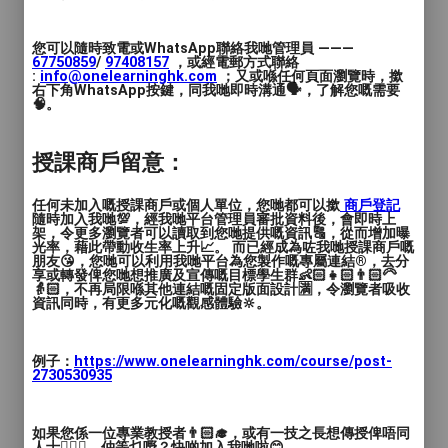
聲慧藝術工作室 Vocalwise Art Studio
青苗琴行 Greenery Music
您可以隨時致電或WhatsApp聯絡我哋管理員 ———
音樂熊藝術中心 Music Bear Arts Centre
67750859
/
97408157
，或經電郵方式聯絡
:
info@onelearninghk.com
；又或喺任何頁面瀏覽時，撳
利未音樂室 LeviStudio
右下角WhatsApp按鍵，同我哋即時溝通🗣️，了解您嘅需要
🧠。
寶血會上智英文書院 Holy Trinity College
香海正覺蓮社佛陳式宏學校 HHCKLA
Buddhist Chan Shi Wan Primary School
授課商戶留意：
基督教宣道會宣基小學 Christian &
Missionary Alliance Sun Kei Secondary
任何未加入嘅授課商戶或個人單位，您哋都可以撳
商戶登記
隨時加入我哋💯，經我哋平台管理員審批資料後，會即時上
School
架，令更多瀏覽者可以讀取到您哋提供嘅資訊🔠，從而增加曝
光率，藉此帶動收生率上升📈。 而已經成為咗我哋授課商戶嘅
浸信會天虹小學 Baptist Rainbow Primary
朋友😘，您哋可以利用我哋平台為您製作嘅專屬連結®️，去分
享或轉發俾您哋想推廣及宣傳嘅目標學生群👶🏻👧🏻👨🏻‍🦳
School
👵🏻，不再局限喺其他連結嘅固定版面設計🈵，令瀏覽者吸收
etc…
資訊同時，有更多元化嘅觀感體驗🔆。
💠有興趣進一步查詢歡迎PM我🔎
例子：
https://www.onelearninghk.com/course/post-
2730530935
如果您係一位專業教授者👨🏻‍🎓，或有一技之長想傳授俾唔同
人士🙋🏻‍♂️，仲等乜嘢？快啲加入我哋啦😊