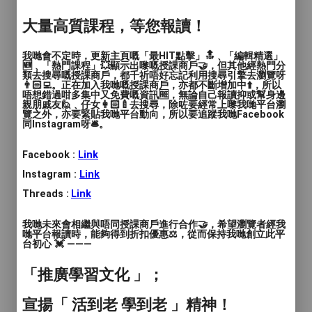
💠教授理念：
大量高質課程，等您報讀！
✔️培養學生對鋼琴音樂的興趣
我哋會不定時，更新主頁嘅「最HIT點擊」🔝﹑「編輯精選」
🆕﹑「熱門課程」💥顯示出嚟嘅授課商戶🤝，但其他經熱門分
✔️不拖延進度
類去搜尋嘅授課商戶，都千祈唔好忘記利用搜尋引擎去瀏覽呀
👨🏻‍💻。正在加入我哋嘅授課商戶，亦都不斷增加中⬆️，所以
✔️定期向家長匯報學習進度及建議練習方向
唔想錯過咁多集中又免費嘅資訊🆓，無論自己報讀抑或幫身邊
✔️課堂後可錄影練習曲目作示範以方便練習
親朋戚友🙋﹑仔女👩🏻‍🍼去搜尋，除咗要經常上嚟我哋平台瀏
覽之外，亦要緊貼我哋平台動向，所以要追蹤我哋Facebook
時參考之用
同Instagram呀🛎️。
💠所有學生於英國皇家音樂學院考試一直保
Facebook :
Link
持100%合格率
Instagram :
Link
Threads :
Link
💠自2011年開始展開鋼琴、樂理、鋼琴伴
奏等
我哋未來會相繼與唔同授課商戶進行合作🤝，希望瀏覽者經我
哋平台報讀時，能夠得到折扣優惠⚖️，從而保持我哋創立此平
💠合作過的音樂教育機構包括：
台初心 💓 ———
香港演藝進修學院 HKAPA EXCEL
「推廣學習文化 」；
香港青年藝術協會 Hong Kong Youth Arts
宣揚「 活到老 學到老 」精神！
Foundation