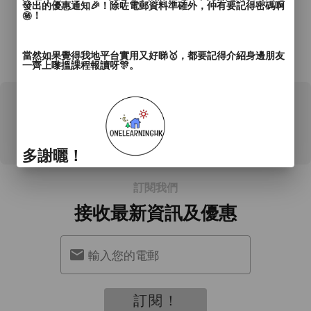
發出的優惠通知🎉！除咗電郵資料準確外，仲有要記得密碼啊
㊙️！
當然如果覺得我地平台實用又好睇🥇，都要記得介紹身邊朋友
*所有資料只供參考，詳情請向商戶查詢。
一齊上嚟搵課程報讀呀🎊。
0 用戶評論
多謝曬！
訂閱我們
接收最新資訊及優惠
輸入您的電郵
訂閱！