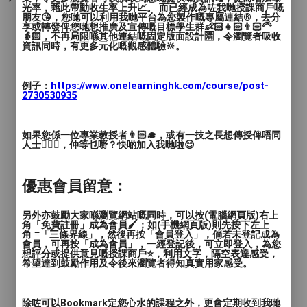
光率，藉此帶動收生率上升📈。 而已經成為咗我哋授課商戶嘅
朋友😘，您哋可以利用我哋平台為您製作嘅專屬連結®️，去分
享或轉發俾您哋想推廣及宣傳嘅目標學生群👶🏻👧🏻👨🏻‍🦳
👵🏻，不再局限喺其他連結嘅固定版面設計🈵，令瀏覽者吸收
資訊同時，有更多元化嘅觀感體驗🔆。
例子：
https://www.onelearninghk.com/course/post-
2730530935
如果您係一位專業教授者👨🏻‍🎓，或有一技之長想傳授俾唔同
人士🙋🏻‍♂️，仲等乜嘢？快啲加入我哋啦😊
優惠會員留意：
另外亦鼓勵大家喺瀏覽網站嘅同時，可以按(電腦網頁版)右上
角「免費註冊」成為會員🖌️；如(手機網頁版)則先按下左上
角 ≡「三條界線」，然後再按「會員登入」，倘若未登記成為
會員，可再按「成為會員」，一經登記後，可立即登入，為您
想評分或提供意見嘅授課商戶⭐️，利用文字，隔空表達感受，
希望達到鼓勵作用及令後來瀏覽者得知真實用家感受。
除咗可以Bookmark定您心水的課程之外，更會定期收到我哋