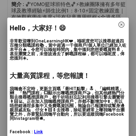
簡介 :
🏀YOMO籃球班特色🏀⚡️教練團隊擁有多年籃
球及教導經驗⚡️師生比例1：8-10⚡️固定教練跟進｜
有效觀察學生進度⚡️設有兒童專用籃框⚡️全港多區
不同時段開班
Hello，大家好！😄
商戶標誌
非常歡迎嚟到OneLearningHK❤️，喺呢度您可以搜尋超過四
百種分類嘅課程📚，當中超過一千個商戶/個人單位已經加入咗
本平台🔥，令您可以喺短時間內，集中搵到您想要嘅資料📄，
甚至瀏覽之前，未曾諗過去了解嘅課程📖，都可以喺呢度，俾
您搵到☀️。
大量高質課程，等您報讀！
我哋會不定時，更新主頁嘅「最HIT點擊」🔝﹑「編輯精選」
🆕﹑「熱門課程」💥顯示出嚟嘅授課商戶🤝，但其他經熱門分
年齡範圍
: 兒童(15歲或以下)
類去搜尋嘅授課商戶，都千祈唔好忘記利用搜尋引擎去瀏覽呀
👨🏻‍💻。正在加入我哋嘅授課商戶，亦都不斷增加中⬆️，所以
語言
唔想錯過咁多集中又免費嘅資訊🆓，無論自己報讀抑或幫身邊
: 廣東話, 英文
親朋戚友🙋﹑仔女👩🏻‍🍼去搜尋，除咗要經常上嚟我哋平台瀏
覽之外，亦要緊貼我哋平台動向，所以要追蹤我哋Facebook
人數
: 多於4人
同Instagram呀🛎️。
教學模式
: 面授
Facebook :
Link