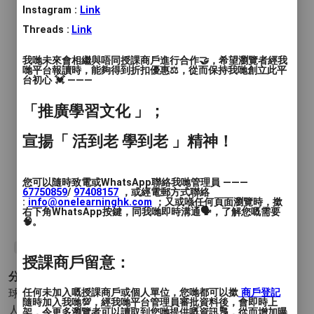
Instagram :
Link
時間
: 90分鐘
Threads :
Link
價錢
: $150 $-200
我哋未來會相繼與唔同授課商戶進行合作🤝，希望瀏覽者經我
哋平台報讀時，能夠得到折扣優惠⚖️，從而保持我哋創立此平
服務地區
: 深水埗區, 黃大仙區, 荃灣區
台初心 💓 ———
「推廣學習文化 」；
YOMO 黃大仙兒童籃球班
宣揚「 活到老 學到老 」精神！
地點: 睦鄰街籃球場
時間: 逢星期六 11:00AM - 12:30 PM
對象: 6-12歲 (男女均可)
您可以隨時致電或WhatsApp聯絡我哋管理員 ———
67750859
/
97408157
，或經電郵方式聯絡
名額: 10個
:
info@onelearninghk.com
；又或喺任何頁面瀏覽時，撳
課堂編號: YM-WTS-612SAM
右下角WhatsApp按鍵，同我哋即時溝通🗣️，了解您嘅需要
🧠。
#兒童籃球班
#興趣班
#籃球
#豆丁班
#籃球班
#放電
#YOMO
授課商戶留意：
分類 :
球類運動 - 籃球
任何未加入嘅授課商戶或個人單位，您哋都可以撳
- 室內 (籃球) 街頭 (籃球) 三人制 (籃球) 五
商戶登記
隨時加入我哋💯，經我哋平台管理員審批資料後，會即時上
人制 (籃球)
架，令更多瀏覽者可以讀取到您哋提供嘅資訊🔠，從而增加曝