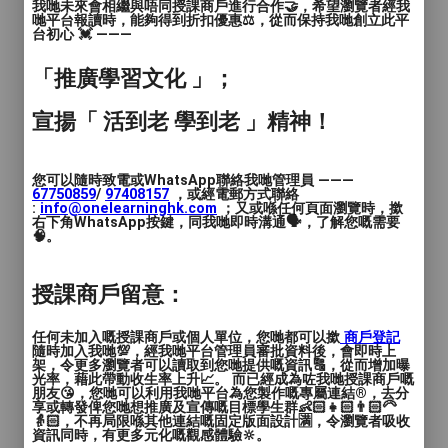
我哋未來會相繼與唔同授課商戶進行合作🤝，希望瀏覽者經我
✅零基礎人士
哋平台報讀時，能夠得到折扣優惠⚖️，從而保持我哋創立此平
台初心 💓 ———
✅想轉行業
✅為移民作準備
「推廣學習文化 」；
✅時間自由穩定收入
宣揚「 活到老 學到老 」精神！
【國際基礎美甲證書課程】可銜接英國
TQUK美甲證書
您可以隨時致電或WhatsApp聯絡我哋管理員 ———
67750859
/
97408157
，或經電郵方式聯絡
豐富內容包括:
:
info@onelearninghk.com
；又或喺任何頁面瀏覽時，撳
右下角WhatsApp按鍵，同我哋即時溝通🗣️，了解您嘅需要
🧠。
>美甲理論課
>修手技巧
授課商戶留意：
>美甲上色前步驟
> soak off gel 基礎技巧, 法式、漸變、雲
任何未加入嘅授課商戶或個人單位，您哋都可以撳
商戶登記
染, 基本花款及貼鑽石技巧, Hard gel極緻打
隨時加入我哋💯，經我哋平台管理員審批資料後，會即時上
架，令更多瀏覽者可以讀取到您哋提供嘅資訊🔠，從而增加曝
磨造型
光率，藉此帶動收生率上升📈。 而已經成為咗我哋授課商戶嘅
朋友😘，您哋可以利用我哋平台為您製作嘅專屬連結®️，去分
享或轉發俾您哋想推廣及宣傳嘅目標學生群👶🏻👧🏻👨🏻‍🦳
👵🏻，不再局限喺其他連結嘅固定版面設計🈵，令瀏覽者吸收
\\詳細專業講解及示範!//
資訊同時，有更多元化嘅觀感體驗🔆。