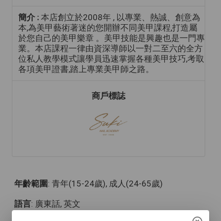
簡介 :
本店創立於2008年 , 以專業、熱誠、創意為
本,為美甲藝術著迷的您開辦不同美甲課程,打造屬
於您自己的美甲樂章 。美甲技能是興趣也是一門專
業。本店課程一律由資深導師以一對二至六的全方
位私人教學模式讓學員迅速掌握各種美甲技巧,考取
各項美甲證書,踏上專業美甲師之路。
商戶標誌
年齡範圍
: 青年(15-24歲), 成人(24-65歲)
語言
: 廣東話, 英文