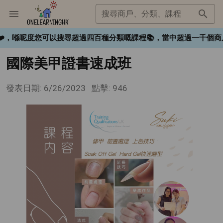
搜尋商戶、分類、課程
gHK❤️，喺呢度您可以搜尋超過四百種分類嘅課程📚，當中超過一
國際美甲證書速成班
發表日期: 6/26/2023
點擊: 946