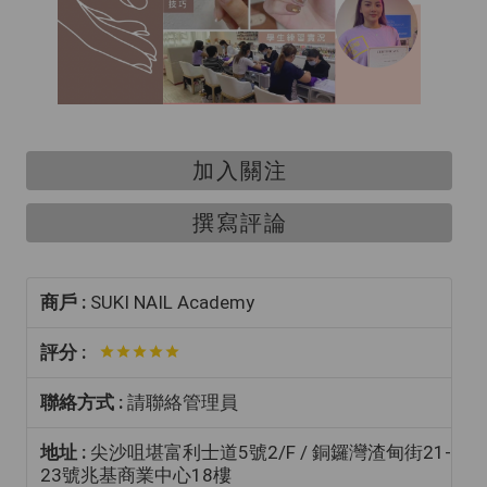
加入關注
撰寫評論
商戶 :
SUKI NAIL Academy
評分 :
聯絡方式 :
請聯絡管理員
地址 :
尖沙咀堪富利士道5號2/F / 銅鑼灣渣甸街21-
23號兆基商業中心18樓