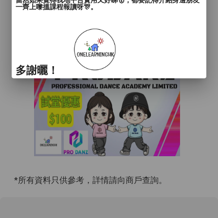
當然如果覺得我地平台實用又好睇🥇，都要記得介紹身邊朋友
一齊上嚟搵課程報讀呀🎊。
多謝曬！
*所有資料只供參考，詳情請向商戶查詢。