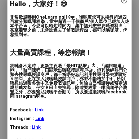
人數
: 2至4人, 多於4人
Hello，大家好！😄
教學模式
: 面授
非常歡迎嚟到OneLearningHK❤️，喺呢度您可以搜尋超過四
百種分類嘅課程📚，當中超過一千個商戶/個人單位已經加入咗
本平台🔥，令您可以喺短時間內，集中搵到您想要嘅資料📄，
時間
: 個別查詢
甚至瀏覽之前，未曾諗過去了解嘅課程📖，都可以喺呢度，俾
您搵到☀️。
價錢
: $3988
大量高質課程，等您報讀！
服務地區
: 灣仔區, 油尖旺區
我哋會不定時，更新主頁嘅「最HIT點擊」🔝﹑「編輯精選」
\\報美甲班//
🆕﹑「熱門課程」💥顯示出嚟嘅授課商戶🤝，但其他經熱門分
類去搜尋嘅授課商戶，都千祈唔好忘記利用搜尋引擎去瀏覽呀
👨🏻‍💻。正在加入我哋嘅授課商戶，亦都不斷增加中⬆️，所以
唔想錯過咁多集中又免費嘅資訊🆓，無論自己報讀抑或幫身邊
首選有2間分店的專業學院
親朋戚友🙋﹑仔女👩🏻‍🍼去搜尋，除咗要經常上嚟我哋平台瀏
@suki_nail_academy
覽之外，亦要緊貼我哋平台動向，所以要追蹤我哋Facebook
同Instagram呀🛎️。
👩🏻‍🏫歡迎各位查詢課程內容💁🏻‍♀️
Facebook :
Link
Instagram :
Link
🌟均由高級專業導師授課，詳細講解及示範
Threads :
Link
🌟