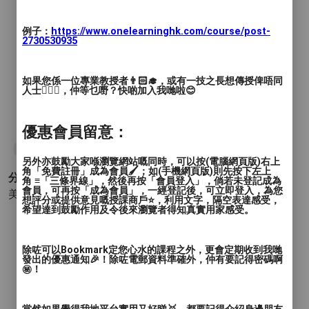
上課時間：每堂3小時, 共5堂 總共15小時
例子：
https://www.onelearninghk.com/course/post-
2730530935
每位學員❣️附送全套美甲用品
如果您係一位專業教授者👨🏻‍🎓，或有一技之長想傳授俾唔同
英國TQUK國際認可證書
人士🙋🏻‍♂️，仲等乜嘢？快啲加入我哋啦😊
\\入行.移民.轉行//必備!!
優惠會員留意：
#美甲班英國TQUK
另外亦鼓勵大家喺瀏覽網站嘅同時，可以按(電腦網頁版)右上
角「免費註冊」成為會員🖌️；如(手機網頁版)則先按下左上
分類 :
角 ≡「三條界線」，然後再按「會員登入」，倘若未登記成為
會員，可再按「成為會員」，一經登記後，可立即登入，為您
美容和時尚 - 美甲造型
想評分或提供意見嘅授課商戶⭐️，利用文字，隔空表達感受，
希望達到鼓勵作用及令後來瀏覽者得知真實用家感受。
除咗可以Bookmark定您心水的課程之外，更會定期收到我哋
發出的優惠通知🎉！除咗電郵資料準確外，仲有要記得密碼啊
㊙️！