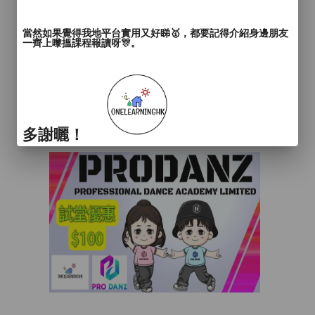
當然如果覺得我地平台實用又好睇🥇，都要記得介紹身邊朋友
一齊上嚟搵課程報讀呀🎊。
多謝曬！