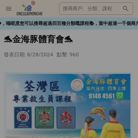
搜尋商戶、分類、課程
gHK❤️，喺呢度您可以搜尋超過四百種分類嘅課程📚，當中超過一千
🐬金海豚體育會🐬
發表日期: 8/28/2024
點擊: 960