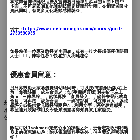
享或轉發俾您哋想推廣及宣傳嘅目標學生群👶🏻👧🏻👨🏻‍🦳
👵🏻，不再局限喺其他連結嘅固定版面設計🈵，令瀏覽者吸收
資訊同時，有更多元化嘅觀感體驗🔆。
例子：
https://www.onelearninghk.com/course/post-
2730530935
如果您係一位專業教授者👨🏻‍🎓，或有一技之長想傳授俾唔同
人士🙋🏻‍♂️，仲等乜嘢？快啲加入我哋啦😊
優惠會員留意：
另外亦鼓勵大家喺瀏覽網站嘅同時，可以按(電腦網頁版)右上
角「免費註冊」成為會員🖌️；如(手機網頁版)則先按下左上
角 ≡「三條界線」，然後再按「會員登入」，倘若未登記成為
會員，可再按「成為會員」，一經登記後，可立即登入，為您
分類 :
想評分或提供意見嘅授課商戶⭐️，利用文字，隔空表達感受，
水上運動 - 游泳
希望達到鼓勵作用及令後來瀏覽者得知真實用家感受。
- 自由式 蝶式 蛙式 背泳
各類牌照 - 急救和拯溺
除咗可以Bookmark定您心水的課程之外，更會定期收到我哋
發出的優惠通知🎉！除咗電郵資料準確外，仲有要記得密碼啊
㊙️！