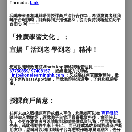
入學資格：15歲或以上
Threads :
Link
我哋未來會相繼與唔同授課商戶進行合作🤝，希望瀏覽者經我
哋平台報讀時，能夠得到折扣優惠⚖️，從而保持我哋創立此平
台初心 💓 ———
「推廣學習文化 」；
宣揚「 活到老 學到老 」精神！
您可以隨時致電或WhatsApp聯絡我哋管理員 ———
67750859
/
97408157
，或經電郵方式聯絡
:
info@onelearninghk.com
；又或喺任何頁面瀏覽時，撳
右下角WhatsApp按鍵，同我哋即時溝通🗣️，了解您嘅需要
🧠。
授課商戶留意：
任何未加入嘅授課商戶或個人單位，您哋都可以撳
商戶登記
隨時加入我哋💯，經我哋平台管理員審批資料後，會即時上
架，令更多瀏覽者可以讀取到您哋提供嘅資訊🔠，從而增加曝
光率，藉此帶動收生率上升📈。 而已經成為咗我哋授課商戶嘅
朋友😘，您哋可以利用我哋平台為您製作嘅專屬連結®️，去分