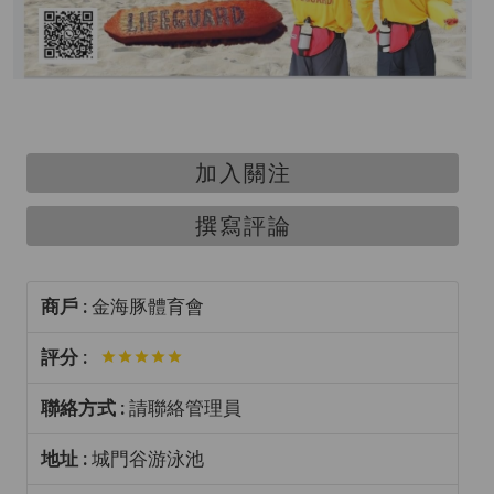
加入關注
撰寫評論
商戶 :
金海豚體育會
評分 :
聯絡方式 :
請聯絡管理員
地址 :
城門谷游泳池