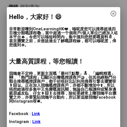
價錢
: 個別查詢
Hello，大家好！😄
服務地區
: 葵青區, 荃灣區, 屯門區, 元朗區
非常歡迎嚟到OneLearningHK❤️，喺呢度您可以搜尋超過四
It’s a beautiful day to save lives
百種分類嘅課程📚，當中超過一千個商戶/個人單位已經加入咗
本平台🔥，令您可以喺短時間內，集中搵到您想要嘅資料📄，
甚至瀏覽之前，未曾諗過去了解嘅課程📖，都可以喺呢度，俾
您搵到☀️。
城門谷游泳池駐池拯溺會
全年四季 室內25米泳池
大量高質課程，等您報讀！
我哋會不定時，更新主頁嘅「最HIT點擊」🔝﹑「編輯精選」
整個拯溺課程
🆕﹑「熱門課程」💥顯示出嚟嘅授課商戶🤝，但其他經熱門分
類去搜尋嘅授課商戶，都千祈唔好忘記利用搜尋引擎去瀏覽呀
👨🏻‍💻。正在加入我哋嘅授課商戶，亦都不斷增加中⬆️，所以
👉🏾銅章
唔想錯過咁多集中又免費嘅資訊🆓，無論自己報讀抑或幫身邊
親朋戚友🙋﹑仔女👩🏻‍🍼去搜尋，除咗要經常上嚟我哋平台瀏
👉🏾拯溺急救
覽之外，亦要緊貼我哋平台動向，所以要追蹤我哋Facebook
👉🏾水上急救
同Instagram呀🛎️。
👉🏾泳池/沙灘救生章
Facebook :
Link
👉🏾👉🏾👉🏾覆修
Instagram :
Link