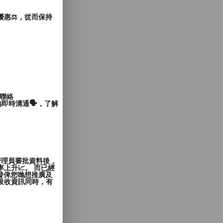
惠⚖️，從而保持
聯絡
即時溝通🗣️，了解
管理員審批資料後，
上升📈。 而已經
發俾您哋想推廣及
覽者吸收資訊同時，有