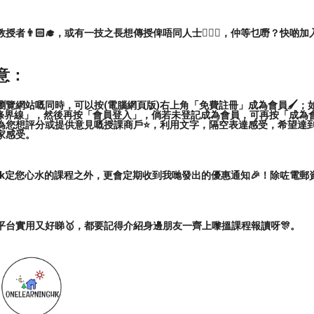
者👨🏻‍🎓，或有一技之長想傳授俾唔同人士🙋🏻‍♂️，仲等乜嘢？快啲加
意：
覽網站嘅同時，可以按(電腦網頁版)右上角「免費註冊」成為會員🖌️；如
三條界線」，然後再按「會員登入」，倘若未登記成為會員，可再按「成為
為您想評分或提供意見嘅授課商戶⭐️，利用文字，隔空表達感受，希望達
家感受。
ark定您心水的課程之外，更會定期收到我哋發出的優惠通知🎉！除咗電
平台實用又好睇🥇，都要記得介紹身邊朋友一齊上嚟搵課程報讀呀🎊。