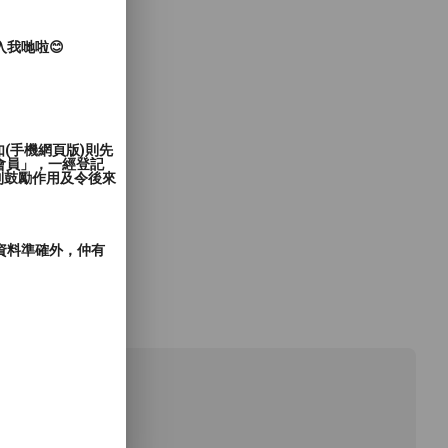
入我哋啦😊
(手機網頁版)則先
會員」，一經登記
到鼓勵作用及令後來
郵資料準確外，仲有