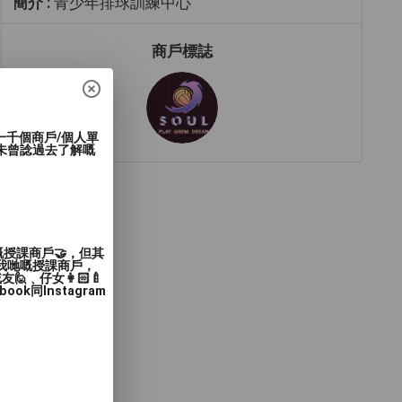
簡介 :
青少年排球訓練中心
商戶標誌
過一千個商戶/個人單
未曾諗過去了解嘅
嘅授課商戶🤝，但其
入我哋嘅授課商戶，
﹑仔女👩🏻‍🍼
同Instagram