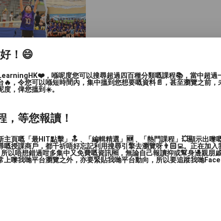
家好！😄
LearningHK❤️，喺呢度您可以搜尋超過四百種分類嘅課程📚，當中超
台🔥，令您可以喺短時間內，集中搵到您想要嘅資料📄，甚至瀏覽之前，
呢度，俾您搵到☀️。
程，等您報讀！
主頁嘅「最HIT點擊」🔝﹑「編輯精選」🆕﹑「熱門課程」💥顯示出嚟
嘅授課商戶，都千祈唔好忘記利用搜尋引擎去瀏覽呀👨🏻‍💻。正在加
，所以唔想錯過咁多集中又免費嘅資訊🆓，無論自己報讀抑或幫身邊親朋戚友🙋
上嚟我哋平台瀏覽之外，亦要緊貼我哋平台動向，所以要追蹤我哋Facebook
旺區