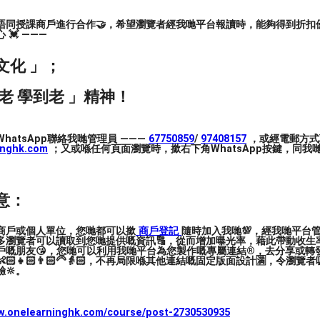
唔同授課商戶進行合作🤝，希望瀏覽者經我哋平台報讀時，能夠得到折扣優
💓 ———
文化 」；
老 學到老 」精神！
hatsApp聯絡我哋管理員 ———
67750859
/
97408157
，或經電郵方式
inghk.com
；又或喺任何頁面瀏覽時，撳右下角WhatsApp按鍵，同我哋
意：
商戶或個人單位，您哋都可以撳
商戶登記
隨時加入我哋💯，經我哋平台
多瀏覽者可以讀取到您哋提供嘅資訊🔠，從而增加曝光率，藉此帶動收生率
戶嘅朋友😘，您哋可以利用我哋平台為您製作嘅專屬連結®️，去分享或轉
🏻👧🏻👨🏻‍🦳👵🏻，不再局限喺其他連結嘅固定版面設計🈵，令瀏
🔆。
ww.onelearninghk.com/course/post-2730530935