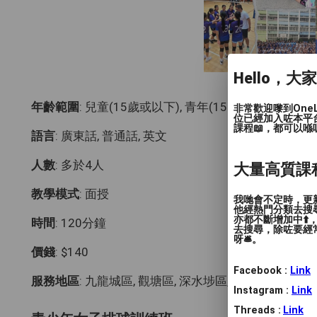
Hello，大
年齡範圍
: 兒童(15歲或以下), 青年(15-24歲)
非常歡迎嚟到One
位已經加入咗本平
課程📖，都可以喺
語言
: 廣東話, 普通話, 英文
人數
: 多於4人
大量高質課
教學模式
: 面授
我哋會不定時，更新
他經熱門分類去搜尋
亦都不斷增加中⬆️
時間
: 120分鐘
去搜尋，除咗要經常
呀🛎️。
價錢
: $140
Facebook :
Link
服務地區
: 九龍城區, 觀塘區, 深水埗區, 黃大仙區, 油尖
Instagram :
Link
Threads :
Link