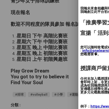
青少年女子排球訓練班
我哋未來會相繼與
我哋創立此平台初心 
現在報名
「推廣學習
歡迎不同程度的隊員參加 報名試堂
宣揚「 活到
星期日 下午 高階比賽班
星期六 下午 中階比賽班
星期五 晚上 中階比賽班
您可以隨時致電或W
:
info@onelearn
星期五 晚上 初階比賽班
您嘅需要🧠。
星期日 上午 初階興趣班
授課商戶留
Play Grow Dream
You got to try to believe it
任何未加入嘅授課
Find Your Soul
會即時上架，令更
成為咗我哋授課商
宣傳嘅目標學生群👶
更多元化嘅觀感體驗
#排球
#volleyball
#小學
#運動
#體能
分類 :
例子：
https://w