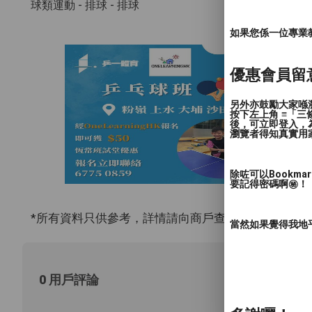
球類運動 - 排球
- 排球
如果您係一位專業教授
優惠會員留
另外亦鼓勵大家喺瀏
按下左上角 ≡「
後，可立即登入，
瀏覽者得知真實用
除咗可以Bookm
要記得密碼啊㊙️！
*所有資料只供參考，詳情請向商戶查詢。
當然如果覺得我地
0 用戶評論