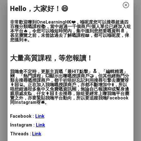
價錢
: $200 - $350
Hello，大家好！😄
服務地區
: 中西區, 東區, 南區, 灣仔區, 九龍城區, 觀
非常歡迎嚟到OneLearningHK❤️，喺呢度您可以搜尋超過四
塘區, 深水埗區, 黃大仙區, 油尖旺區, 離島區, 葵青區,
百種分類嘅課程📚，當中超過一千個商戶/個人單位已經加入咗
本平台🔥，令您可以喺短時間內，集中搵到您想要嘅資料📄，
北區, 西貢區, 沙田區, 大埔區, 荃灣區, 屯門區, 元朗
甚至瀏覽之前，未曾諗過去了解嘅課程📖，都可以喺呢度，俾
區, 其他（彈性或無固定地點）
您搵到☀️。
小學中文、中作及數學科補習
大量高質課程，等您報讀！
李Sir ZOOM 一對一補習
我哋會不定時，更新主頁嘅「最HIT點擊」🔝﹑「編輯精選」
🆕﹑「熱門課程」💥顯示出嚟嘅授課商戶🤝，但其他經熱門分
類去搜尋嘅授課商戶，都千祈唔好忘記利用搜尋引擎去瀏覽呀
👨🏻‍💻。正在加入我哋嘅授課商戶，亦都不斷增加中⬆️，所以
①香港學生家長：你是否想你的子女在中
唔想錯過咁多集中又免費嘅資訊🆓，無論自己報讀抑或幫身邊
親朋戚友🙋﹑仔女👩🏻‍🍼去搜尋，除咗要經常上嚟我哋平台瀏
文、中作和數學科成績有所提升？
覽之外，亦要緊貼我哋平台動向，所以要追蹤我哋Facebook
同Instagram呀🛎️。
②移英學生家長：你是否想你的子女繼續以
Facebook :
Link
香港課程輕鬆愉快學習中文呢？又或者你有
否覺得英國小學的數學科太簡單，想找老師
Instagram :
Link
以香港小學的數學課程教導你的子女，打好
Threads :
Link
基礎？