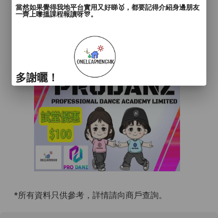
當然如果覺得我地平台實用又好睇🥇，都要記得介紹身邊朋友
一齊上嚟搵課程報讀呀🎊。
多謝曬！
*所有資料只供參考，詳情請向商戶查詢。