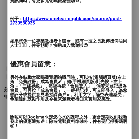
資訊同時，有更多元化嘅觀感體驗🔆。
一節50分鐘
例子：
https://www.onelearninghk.com/course/post-
2730530935
優勢 :
👨🏻‍🏫經驗豐富,教學成效卓越採用Zoom線
如果您係一位專業教授者👨🏻‍🎓，或有一技之長想傳授俾唔同
人士🙋🏻‍♂️，仲等乜嘢？快啲加入我哋啦😊
上授課,方便靈活
👨🏻‍🏫針對個別的需求,提供個人化輔導
優惠會員留意：
#Chinese
#composition
#Mathematics
#primary
#小學
#中文
#中文作文
另外亦鼓勵大家喺瀏覽網站嘅同時，可以按(電腦網頁版)右上
#數學
角「免費註冊」成為會員🖌️；如(手機網頁版)則先按下左上
角 ≡「三條界線」，然後再按「會員登入」，倘若未登記成為
分類 :
會員，可再按「成為會員」，一經登記後，可立即登入，為您
想評分或提供意見嘅授課商戶⭐️，利用文字，隔空表達感受，
學術 - 基礎教育
- 中文 數學
希望達到鼓勵作用及令後來瀏覽者得知真實用家感受。
除咗可以Bookmark定您心水的課程之外，更會定期收到我哋
發出的優惠通知🎉！除咗電郵資料準確外，仲有要記得密碼啊
㊙️！