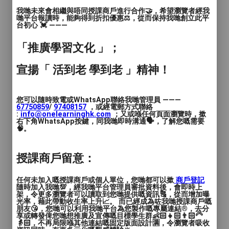
我哋未來會相繼與唔同授課商戶進行合作🤝，希望瀏覽者經我
哋平台報讀時，能夠得到折扣優惠⚖️，從而保持我哋創立此平
專業資歷 :
台初心 💓 ———
「推廣學習文化 」；
☺️香港註冊小學老師
☺️任教香港私立名校及津貼小學超過20年
宣揚「 活到老 學到老 」精神！
☺️曾任中文科科主任及數學科副科主任
特色服務 :
您可以隨時致電或WhatsApp聯絡我哋管理員 ———
67750859
/
97408157
，或經電郵方式聯絡
:
info@onelearninghk.com
；又或喺任何頁面瀏覽時，撳
🧑🏻‍🏫針對學生程度設計個人化課程
右下角WhatsApp按鍵，同我哋即時溝通🗣️，了解您嘅需要
🧠。
👨🏻‍🏫提供香港中文及數學教材(教材、工
作紙、測考前考卷、補充筆記資料)
授課商戶留意：
🧑🏻‍🏫打好語文或數學基礎、提高學科成
績、加強自信心
任何未加入嘅授課商戶或個人單位，您哋都可以撳
商戶登記
🧑🏻‍🏫靈活的上課時間及收費方案
隨時加入我哋💯，經我哋平台管理員審批資料後，會即時上
架，令更多瀏覽者可以讀取到您哋提供嘅資訊🔠，從而增加曝
光率，藉此帶動收生率上升📈。 而已經成為咗我哋授課商戶嘅
初小：HK$200 / £20
朋友😘，您哋可以利用我哋平台為您製作嘅專屬連結®️，去分
享或轉發俾您哋想推廣及宣傳嘅目標學生群👶🏻👧🏻👨🏻‍🦳
高小：HK$250 / £25
👵🏻，不再局限喺其他連結嘅固定版面設計🈵，令瀏覽者吸收