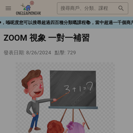
搜尋商戶、分類、課程
gHK❤️，喺呢度您可以搜尋超過四百種分類嘅課程📚，當中超過一千
ZOOM 視象 一對一補習
發表日期: 8/26/2024
點擊: 729