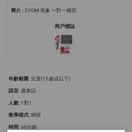
簡介 :
ZOOM 視象 一對一補習
商戶標誌
年齡範圍
: 兒童(15歲或以下)
語言
: 廣東話
人數
: 1對1
教學模式
: 網授
時間
: 60分鐘