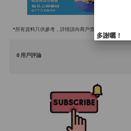
*所有資料只供參考，詳情請向商戶查詢。
多謝曬！
0 用戶評論