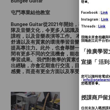
Bungee Guitar
呀🛎️。
屯門專業結他教室
Facebook :
Link
Instagram :
Link
Bungee Guitar從2021年開始，在屯門區
Threads :
Link
隊及音樂文化，令更多人認識及接觸樂隊/流
課程，以及音樂表演等工作。 本公司重點培
我哋未來會相繼與
我哋創立此平台初心 
舒適以及有質素的環境學習音樂。希望學員在
提高專注力。此外，也會舉辦一些大大小小的
「推廣學習
間有更多不同的交流機會，能在表演中吸取不
學習成果。 我們對教學的質素也持有認真嚴
宣揚「 活到
出經驗，亦會定期進行交流，目的改善及提高
感覺，而是有更全方面以及享受音樂的學習。
您可以隨時致電或W
:
info@onelearn
您嘅需要🧠。
授課商戶留
任何未加入嘅授課