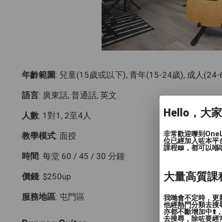
年齡範圍
: 兒童(15歲或以下), 青年(15-24歲), 成人(24
語言
: 廣東話, 普通話, 英文
Hello，大
人數
: 1對1, 2至4人
非常歡迎嚟到One
教學模式
: 面授
位已經加入咗本平
課程📖，都可以喺
時間
: 每堂 60 / 45 / 30 分鐘
大量高質課
價錢
: $250up
服務地區
: 屯門區
我哋會不定時，更新
他經熱門分類去搜尋
亦都不斷增加中⬆️
去搜尋，除咗要經常