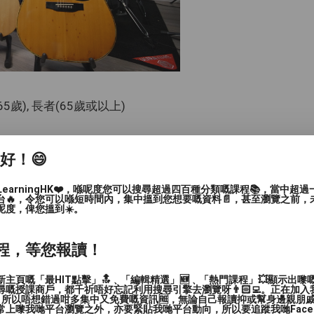
-65歲), 長者(65歲或以上)
家好！😄
LearningHK❤️，喺呢度您可以搜尋超過四百種分類嘅課程📚，當中超
台🔥，令您可以喺短時間內，集中搵到您想要嘅資料📄，甚至瀏覽之前，
呢度，俾您搵到☀️。
程，等您報讀！
主頁嘅「最HIT點擊」🔝﹑「編輯精選」🆕﹑「熱門課程」💥顯示出嚟
嘅授課商戶，都千祈唔好忘記利用搜尋引擎去瀏覽呀👨🏻‍💻。正在加
，所以唔想錯過咁多集中又免費嘅資訊🆓，無論自己報讀抑或幫身邊親朋戚友🙋
上嚟我哋平台瀏覽之外，亦要緊貼我哋平台動向，所以要追蹤我哋Facebook