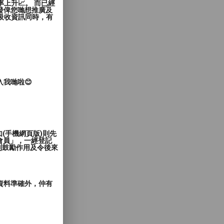
上升📈。 而已經
發俾您哋想推廣及
覽者吸收資訊同時，有
入我哋啦😊
(手機網頁版)則先
會員」，一經登記
到鼓勵作用及令後來
郵資料準確外，仲有