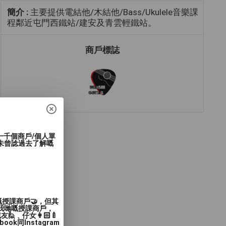
簡介 :
主要提供電結他/木結他/Bass/Ukulele音樂課
程鄰近屯門西鐵站/建安及青雲輕鐵站。
商戶標誌
過一千個商戶/個人單
未曾諗過去了解嘅
嘅授課商戶🤝，但其
入我哋嘅授課商戶，
﹑仔女👩🏻‍🍼
同Instagram