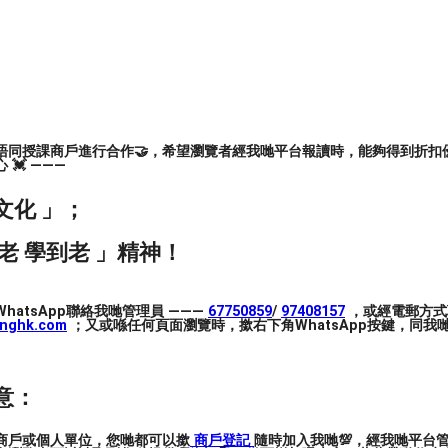
主力提供結他/低音結他/Ukulele等課程，以及推廣樂
行樂。現今也在不同的學校提供樂器及樂隊培訓
養學員對音樂和樂器的興趣，並為學員提供一個
唔同授課商戶進行合作🤝，希望瀏覽者經我哋平台報讀時，能夠得到折扣優
💓 ———
學結他中可以提升自己自信心，更可幫助小朋友
交流活動，例如音樂會、聖誕派對等，令學員之
文化 」；
同的經驗，及提供一個平台可以讓學員展示他們
謹的態度，導師們均有相當的資歷以及豐富的演
老 學到老 」精神！
教學質素，令學員能夠有不是只有「學樂器」的
hatsApp聯絡我哋管理員 ———
67750859
/
97408157
，或經電郵方式
inghk.com
；又或喺任何頁面瀏覽時，撳右下角WhatsApp按鍵，同我哋
意：
商戶或個人單位，您哋都可以撳
商戶登記
隨時加入我哋💯，經我哋平台