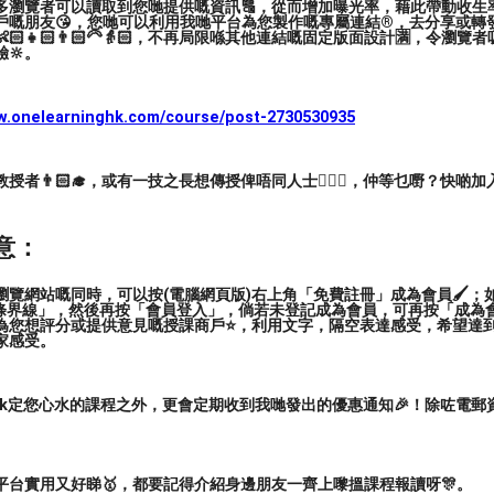
多瀏覽者可以讀取到您哋提供嘅資訊🔠，從而增加曝光率，藉此帶動收生率
戶嘅朋友😘，您哋可以利用我哋平台為您製作嘅專屬連結®️，去分享或轉
🏻👧🏻👨🏻‍🦳👵🏻，不再局限喺其他連結嘅固定版面設計🈵，令瀏
🔆。
ww.onelearninghk.com/course/post-2730530935
#屯門結他
#屯門木結他
#屯門電結他
#屯門低音結他
者👨🏻‍🎓，或有一技之長想傳授俾唔同人士🙋🏻‍♂️，仲等乜嘢？快啲加
意：
覽網站嘅同時，可以按(電腦網頁版)右上角「免費註冊」成為會員🖌️；如
三條界線」，然後再按「會員登入」，倘若未登記成為會員，可再按「成為
為您想評分或提供意見嘅授課商戶⭐️，利用文字，隔空表達感受，希望達
家感受。
ark定您心水的課程之外，更會定期收到我哋發出的優惠通知🎉！除咗電
平台實用又好睇🥇，都要記得介紹身邊朋友一齊上嚟搵課程報讀呀🎊。