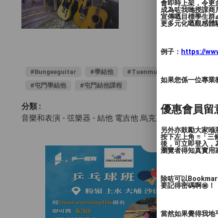
會即時上架，令更
成為咗我哋授課商
宣傳嘅目標學生群👶
更多元化嘅觀感體驗
例子：
https://w
#Bungeeguitar
#學結他
#Tuenmunguitar
#屯門
如果您係一位專業教授
#屯門學結他
#屯門結他課程
分類 :
優惠會員留
音樂和表演 - 弦樂器
- 結他 電吉他 烏克麗麗 (Ukulele)
另外亦鼓勵大家喺瀏
按下左上角 ≡「
後，可立即登入，
瀏覽者得知真實用
除咗可以Bookm
要記得密碼啊㊙️！
當然如果覺得我地