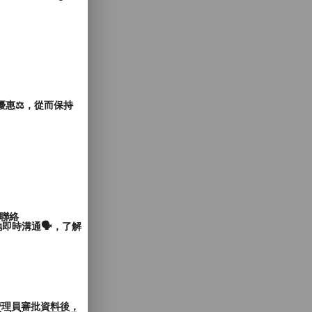
惠⚖️，從而保持
聯絡
即時溝通🗣️，了解
管理員審批資料後，