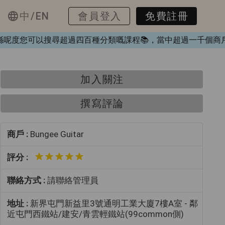
中/EN
會員登入
免費註冊
❤️，喺呢度您可以搜尋超過四百種分類嘅課程📚，當中超過一千
加入關注
撰寫評論
商戶 :
Bungee Guitar
評分 :
聯絡方式 :
請聯絡管理員
地址 :
新界屯門新益里3號通明工業大廈7樓A室 - 鄰
近屯門西鐵站/建安/青雲輕鐵站(99common側)