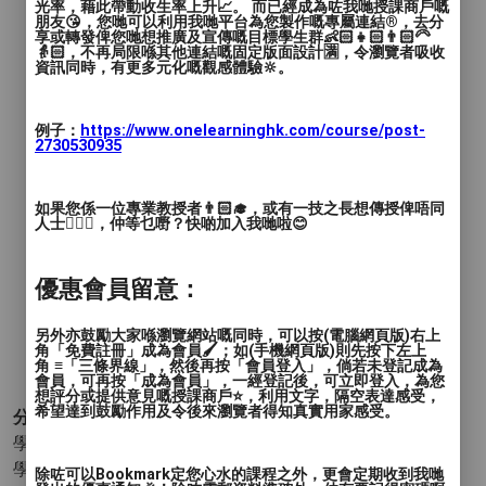
光率，藉此帶動收生率上升📈。 而已經成為咗我哋授課商戶嘅
朋友😘，您哋可以利用我哋平台為您製作嘅專屬連結®️，去分
能zoom/google meet/到將軍澳/Lohas
享或轉發俾您哋想推廣及宣傳嘅目標學生群👶🏻👧🏻👨🏻‍🦳
👵🏻，不再局限喺其他連結嘅固定版面設計🈵，令瀏覽者吸收
Starbucks/大本型cafe補優先考慮及價格
資訊同時，有更多元化嘅觀感體驗🔆。
較優惠。
例子：
https://www.onelearninghk.com/course/post-
2730530935
如果您係一位專業教授者👨🏻‍🎓，或有一技之長想傳授俾唔同
人士🙋🏻‍♂️，仲等乜嘢？快啲加入我哋啦😊
優惠會員留意：
另外亦鼓勵大家喺瀏覽網站嘅同時，可以按(電腦網頁版)右上
角「免費註冊」成為會員🖌️；如(手機網頁版)則先按下左上
角 ≡「三條界線」，然後再按「會員登入」，倘若未登記成為
會員，可再按「成為會員」，一經登記後，可立即登入，為您
想評分或提供意見嘅授課商戶⭐️，利用文字，隔空表達感受，
希望達到鼓勵作用及令後來瀏覽者得知真實用家感受。
分類 :
學術 - 基礎教育
- 數學
學術 - 科學
- 物理
除咗可以Bookmark定您心水的課程之外，更會定期收到我哋