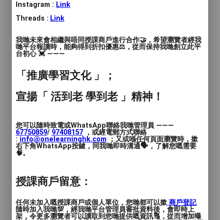
Instagram :
Link
HKUST 科技大學畢業生，有dean’s list
Threads :
Link
award.
我哋未來會相繼與唔同授課商戶進行合作🤝，希望瀏覽者經我
CUHK 香港中文大學 考取得教育文憑。
哋平台報讀時，能夠得到折扣優惠⚖️，從而保持我哋創立此平
台初心 💓 ———
有超過十年的補習及教學經驗。
「推廣學習文化 」；
本人曾任教3間band 1名校數學及物理科，
宣揚「 活到老 學到老 」精神！
現在為band1A中學物理科主任。
您可以隨時致電或WhatsApp聯絡我哋管理員 ———
曾有5年補習社經驗，7年中學教學經驗，分
67750859
/
97408157
，或經電郵方式聯絡
:
info@onelearninghk.com
；又或喺任何頁面瀏覽時，撳
別補數學及物理。
右下角WhatsApp按鍵，同我哋即時溝通🗣️，了解您嘅需要
🧠。
自中學畢業後一直有為不同年級學生私人補
習數學及物理，有豐富教學經驗。
授課商戶留意：
本人以理解主要概念為中心，再每堂重點操
任何未加入嘅授課商戶或個人單位，您哋都可以撳
商戶登記
隨時加入我哋💯，經我哋平台管理員審批資料後，會即時上
練該概念，有大量練習及答題技巧。
架，令更多瀏覽者可以讀取到您哋提供嘅資訊🔠，從而增加曝