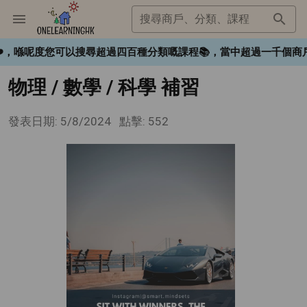
搜尋商戶、分類、課程
gHK❤️，喺呢度您可以搜尋超過四百種分類嘅課程📚，當中超過一千
物理 / 數學 / 科學 補習
發表日期: 5/8/2024
點擊: 552