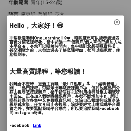
年齡範圍
: 青年(15-24歲)
語言
: 廣東話, 普通話, 英文
Hello，大家好！😄
人數
: 1對1, 2至4人, 多於4人
教學模式
: 面授, 網授
非常歡迎嚟到OneLearningHK❤️，喺呢度您可以搜尋超過四
百種分類嘅課程📚，當中超過一千個商戶/個人單位已經加入咗
本平台🔥，令您可以喺短時間內，集中搵到您想要嘅資料📄，
時間
: 個別查詢
甚至瀏覽之前，未曾諗過去了解嘅課程📖，都可以喺呢度，俾
您搵到☀️。
價錢
: 個別查詢
大量高質課程，等您報讀！
服務地區
: 中西區, 東區, 南區, 灣仔區, 九龍城區, 觀
塘區, 深水埗區, 黃大仙區, 油尖旺區, 離島區
我哋會不定時，更新主頁嘅「最HIT點擊」🔝﹑「編輯精選」
🆕﹑「熱門課程」💥顯示出嚟嘅授課商戶🤝，但其他經熱門分
類去搜尋嘅授課商戶，都千祈唔好忘記利用搜尋引擎去瀏覽呀
物理科 / 數學科補習
👨🏻‍💻。正在加入我哋嘅授課商戶，亦都不斷增加中⬆️，所以
唔想錯過咁多集中又免費嘅資訊🆓，無論自己報讀抑或幫身邊
親朋戚友🙋﹑仔女👩🏻‍🍼去搜尋，除咗要經常上嚟我哋平台瀏
覽之外，亦要緊貼我哋平台動向，所以要追蹤我哋Facebook
（教育局註冊中學女教師）
同Instagram呀🛎️。
尋學生
Facebook :
Link