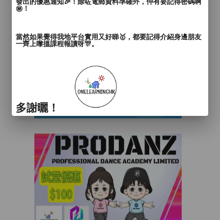
發出的優惠通知🎉！除咗電郵資料準確外，仲有要記得密碼啊
㊙️！
當然如果覺得我地平台實用又好睇🥇，都要記得介紹身邊朋友
一齊上嚟搵課程報讀呀🎊。
多謝曬！