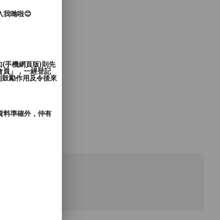
入我哋啦😊
(手機網頁版)則先
會員」，一經登記
到鼓勵作用及令後來
郵資料準確外，仲有