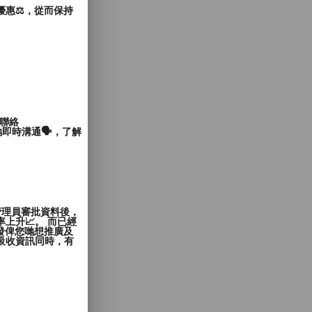
惠⚖️，從而保持
聯絡
即時溝通🗣️，了解
管理員審批資料後，
上升📈。 而已經
發俾您哋想推廣及
覽者吸收資訊同時，有