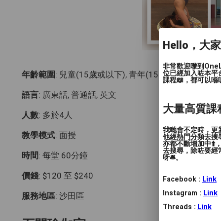
Hello，大
非常歡迎嚟到One
位已經加入咗本平
年齡範圍
: 兒童(15歲或以下), 青年(15-24歲), 成人(24
課程📖，都可以喺
語言
: 廣東話, 普通話, 英文
大量高質課
人數
: 多於4人
我哋會不定時，更新
教學模式
: 面授
他經熱門分類去搜尋
亦都不斷增加中⬆️
去搜尋，除咗要經常
時間
: 每堂 60分鐘
呀🛎️。
價錢
: $120 至 $240
Facebook :
Link
Instagram :
Link
服務地區
: 沙田區
Threads :
Link