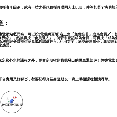
者👨🏻‍🎓，或有一技之長想傳授俾唔同人士🙋🏻‍♂️，仲等乜嘢？快啲加
意：
覽網站嘅同時，可以按(電腦網頁版)右上角「免費註冊」成為會員🖌️；如
三條界線」，然後再按「會員登入」，倘若未登記成為會員，可再按「成為
為您想評分或提供意見嘅授課商戶⭐️，利用文字，隔空表達感受，希望達
家感受。
ark定您心水的課程之外，更會定期收到我哋發出的優惠通知🎉！除咗電
平台實用又好睇🥇，都要記得介紹身邊朋友一齊上嚟搵課程報讀呀🎊。