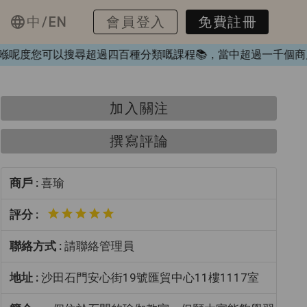
中/EN
會員登入
免費註冊
K❤️，喺呢度您可以搜尋超過四百種分類嘅課程📚，當中超過一
加入關注
撰寫評論
商戶 :
喜瑜
評分 :
聯絡方式 :
請聯絡管理員
地址 :
沙田石門安心街19號匯貿中心11樓1117室