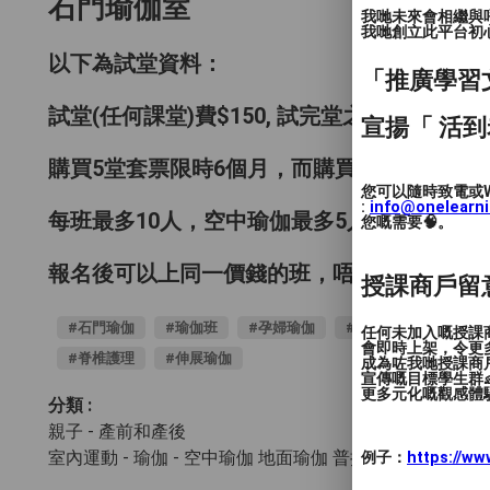
石門瑜伽室
我哋未來會相繼與
我哋創立此平台初心 
以下為試堂資料：
「推廣學習
試堂(任何課堂)費$150, 試完堂之後報名5或
宣揚「 活到
購買5堂套票限時6個月，而購買10堂套票限時
您可以隨時致電或W
:
info@onelearn
每班最多10人，空中瑜伽最多5人
您嘅需要🧠。
報名後可以上同一價錢的班，唔同價錢的每堂
授課商戶留
#石門瑜伽
#瑜伽班
#孕婦瑜伽
#排毒塑身瑜伽
#
任何未加入嘅授課
會即時上架，令更
#脊椎護理
#伸展瑜伽
成為咗我哋授課商
宣傳嘅目標學生群👶
更多元化嘅觀感體驗
分類 :
親子 - 產前和產後
室內運動 - 瑜伽
- 空中瑜伽 地面瑜伽 普拉提
例子：
https://w