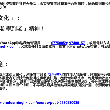
唔同授課商戶進行合作🤝，希望瀏覽者經我哋平台報讀時，能夠得到折扣優
💓 ———
文化 」；
10堂，可豁免試堂費(即係試堂免費)。
老 學到老 」精神！
12個月
hatsApp聯絡我哋管理員 ———
67750859
/
97408157
，或經電郵方式
inghk.com
；又或喺任何頁面瀏覽時，撳右下角WhatsApp按鍵，同我哋
補差額
意：
空中瑜伽
#陰及修復瑜伽
#瑜伽普拉提
#瑜伽輪
商戶或個人單位，您哋都可以撳
商戶登記
隨時加入我哋💯，經我哋平台
多瀏覽者可以讀取到您哋提供嘅資訊🔠，從而增加曝光率，藉此帶動收生率
戶嘅朋友😘，您哋可以利用我哋平台為您製作嘅專屬連結®️，去分享或轉
🏻👧🏻👨🏻‍🦳👵🏻，不再局限喺其他連結嘅固定版面設計🈵，令瀏
🔆。
ww.onelearninghk.com/course/post-2730530935