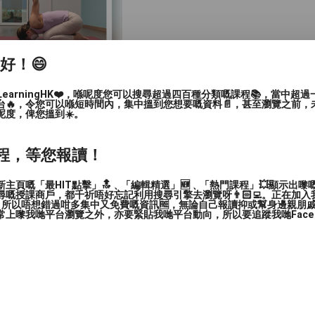
家好！😄
LearningHK❤️，喺呢度您可以搜尋超過四百種分類嘅課程📚，當中超
台🔥，令您可以喺短時間內，集中搵到您想要嘅資料📄，甚至瀏覽之前，
-65歲), 長者(65歲或以上)
呢度，俾您搵到☀️。
程，等您報讀！
主頁嘅「最HIT點擊」🔝﹑「編輯精選」🆕﹑「熱門課程」💥顯示出嚟
嘅授課商戶，都千祈唔好忘記利用搜尋引擎去瀏覽呀👨🏻‍💻。正在加
，所以唔想錯過咁多集中又免費嘅資訊🆓，無論自己報讀抑或幫身邊親朋戚友🙋
上嚟我哋平台瀏覽之外，亦要緊貼我哋平台動向，所以要追蹤我哋Facebook