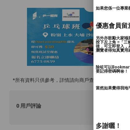
如果您係一位專業教授
優惠會員留
另外亦鼓勵大家喺瀏
按下左上角 ≡「
後，可立即登入，
瀏覽者得知真實用
除咗可以Bookm
要記得密碼啊㊙️！
*所有資料只供參考，詳情請向商戶查詢。
當然如果覺得我地
0 用戶評論
多謝曬！