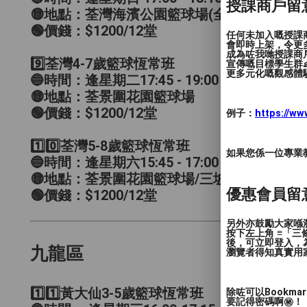
授課商戶留
🟡地點：荃灣海濱公園籃球場(全場)
🟢價錢：$1200/12堂
任何未加入嘅授課
會即時上架，令更
成為咗我哋授課商
9️⃣荃灣4-7歲籃球恆常班
宣傳嘅目標學生群👶
更多元化嘅觀感體驗
🔵時間：逢星期二17:45 - 19:00
🟡地點：荃景圍花園籃球場
🟢價錢：$1200/12堂
例子：
https://w
1️⃣0️⃣荃灣5-8歲籃球恆常班
如果您係一位專業教授
🔵時間：逢星期六15:45 - 17:00
🟡地點：荃景圍花園籃球場/三坡坊遊樂場籃
優惠會員留
🟢價錢：$1200/12堂
另外亦鼓勵大家喺瀏
按下左上角 ≡「
後，可立即登入，
九龍區
瀏覽者得知真實用
1️⃣1️⃣黃大仙3-5歲籃球恆常班
除咗可以Bookm
要記得密碼啊㊙️！