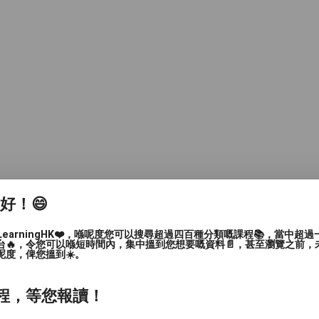
家好！😄
LearningHK❤️，喺呢度您可以搜尋超過四百種分類嘅課程📚，當中超
台🔥，令您可以喺短時間內，集中搵到您想要嘅資料📄，甚至瀏覽之前，
呢度，俾您搵到☀️。
程，等您報讀！