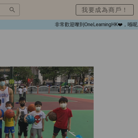
我要成為商戶！
非常歡迎嚟到OneLearningHK❤️，