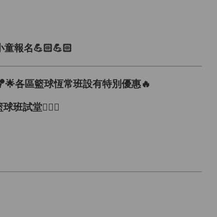
名💪🏻💪🏻
（KUBA)🏀🌟各區籃球恆常班設有特別優惠🔥
班試堂⛹🏻‍♂