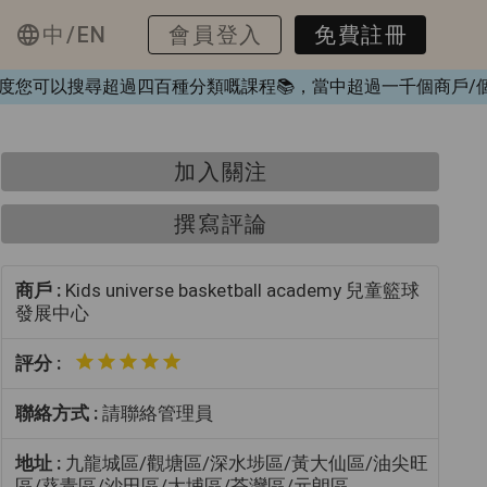
中/EN
會員登入
免費註冊
喺呢度您可以搜尋超過四百種分類嘅課程📚，當中超過一千個商戶
加入關注
撰寫評論
商戶 :
Kids universe basketball academy 兒童籃球
發展中心
評分 :
聯絡方式 :
請聯絡管理員
地址 :
九龍城區/觀塘區/深水埗區/黃大仙區/油尖旺
區/葵青區/沙田區/大埔區/荃灣區/元朗區