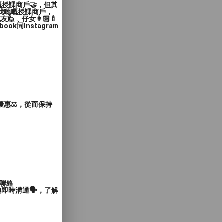
嘅授課商戶🤝，但其
入我哋嘅授課商戶，
﹑仔女👩🏻‍🍼
同Instagram
惠⚖️，從而保持
聯絡
即時溝通🗣️，了解