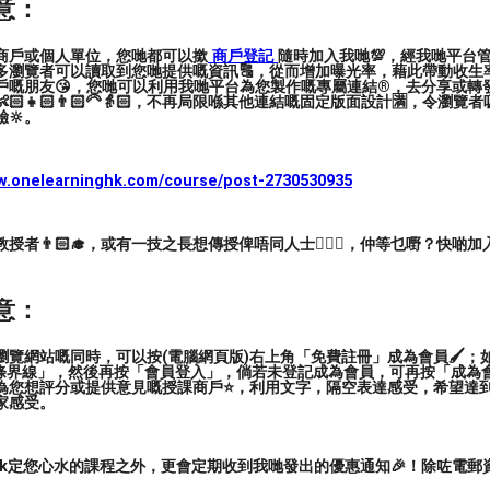
意：
商戶或個人單位，您哋都可以撳
商戶登記
隨時加入我哋💯，經我哋平台
多瀏覽者可以讀取到您哋提供嘅資訊🔠，從而增加曝光率，藉此帶動收生率
戶嘅朋友😘，您哋可以利用我哋平台為您製作嘅專屬連結®️，去分享或轉
🏻👧🏻👨🏻‍🦳👵🏻，不再局限喺其他連結嘅固定版面設計🈵，令瀏
🔆。
ww.onelearninghk.com/course/post-2730530935
者👨🏻‍🎓，或有一技之長想傳授俾唔同人士🙋🏻‍♂️，仲等乜嘢？快啲加
球場
意：
覽網站嘅同時，可以按(電腦網頁版)右上角「免費註冊」成為會員🖌️；如
三條界線」，然後再按「會員登入」，倘若未登記成為會員，可再按「成為
為您想評分或提供意見嘅授課商戶⭐️，利用文字，隔空表達感受，希望達
家感受。
ark定您心水的課程之外，更會定期收到我哋發出的優惠通知🎉！除咗電