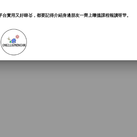
平台實用又好睇🥇，都要記得介紹身邊朋友一齊上嚟搵課程報讀呀🎊。