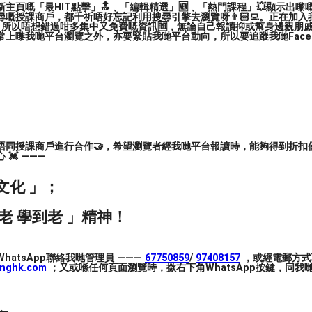
主頁嘅「最HIT點擊」🔝﹑「編輯精選」🆕﹑「熱門課程」💥顯示出嚟
嘅授課商戶，都千祈唔好忘記利用搜尋引擎去瀏覽呀👨🏻‍💻。正在加
，所以唔想錯過咁多集中又免費嘅資訊🆓，無論自己報讀抑或幫身邊親朋戚友🙋
上嚟我哋平台瀏覽之外，亦要緊貼我哋平台動向，所以要追蹤我哋Facebook
唔同授課商戶進行合作🤝，希望瀏覽者經我哋平台報讀時，能夠得到折扣優
💓 ———
文化 」；
老 學到老 」精神！
hatsApp聯絡我哋管理員 ———
67750859
/
97408157
，或經電郵方式
inghk.com
；又或喺任何頁面瀏覽時，撳右下角WhatsApp按鍵，同我哋