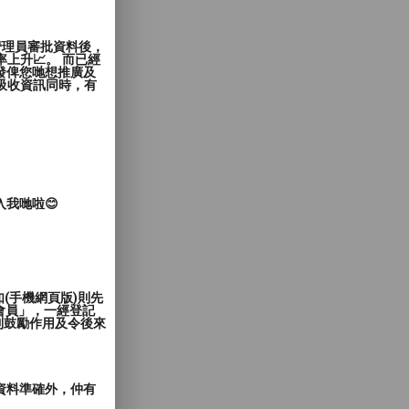
管理員審批資料後，
上升📈。 而已經
發俾您哋想推廣及
覽者吸收資訊同時，有
入我哋啦😊
(手機網頁版)則先
會員」，一經登記
到鼓勵作用及令後來
郵資料準確外，仲有