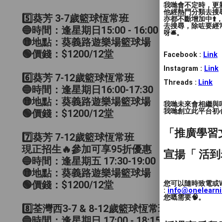
我哋會不定時，更新
他經熱門分類去搜尋
5️⃣葵芳 3-7歲籃球恆常班
亦都不斷增加中⬆️
去搜尋，除咗要經常
🔵時間：逢星期日15:00 - 16:00
呀🛎️。
🟡地點：葵義路遊樂場籃球場
🟢價錢：$1200/12堂
Facebook :
Link
Instagram :
Link
6️⃣葵芳 7-12歲籃球恆常班
Threads :
Link
🔵時間：逢星期日16:00-17:30
🟡地點：葵義路遊樂場籃球場
我哋未來會相繼與
我哋創立此平台初心 
🟢價錢：$1200/12堂
「推廣學習
7️⃣葵芳 7-12歲籃球恆常班
現正招生🔥參加可享95折優惠
宣揚「 活到
🔵時間：逢星期五 17:30-19:00
🟡地點：葵義路遊樂場籃球場
您可以隨時致電或W
🟢價錢：$1200/12堂
:
info@onelearn
您嘅需要🧠。
8️⃣荃灣西3-7 & 8-12歲籃球恆常班
🔵時間：逢星期日 17:00 - 18:15