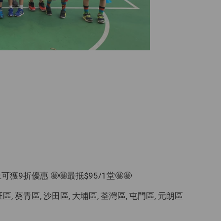
可獲9折優惠 🤩🤩最抵$95/1堂🤩🤩
區, 葵青區, 沙田區, 大埔區, 荃灣區, 屯門區, 元朗區