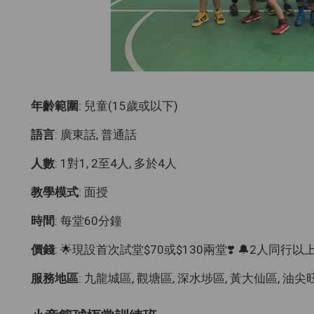
年齡範圍
: 兒童(15歲或以下)
語言
: 廣東話, 普通話
人數
: 1對1, 2至4人, 多於4人
教學模式
: 面授
時間
: 每堂60分鐘
價錢
: 🌟現設首次試堂$70或$130兩堂❣️ 🔔2人同行以上
服務地區
: 九龍城區, 觀塘區, 深水埗區, 黃大仙區, 油尖旺