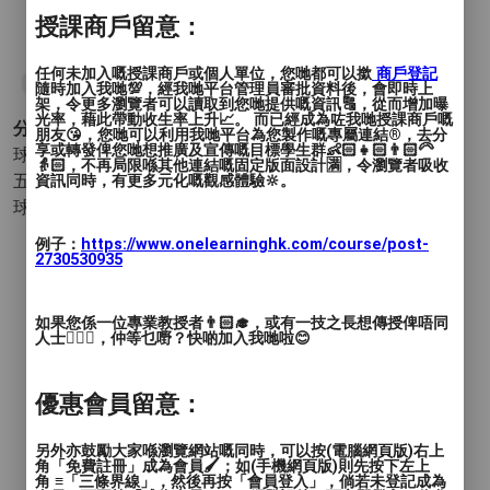
為室內訓練）
授課商戶留意：
收費：$930 / 10堂
任何未加入嘅授課商戶或個人單位，您哋都可以撳
商戶登記
#足球
#紀律
#態度
#團隊
#合作
#個人技術
#恆常班
#友誼賽
隨時加入我哋💯，經我哋平台管理員審批資料後，會即時上
架，令更多瀏覽者可以讀取到您哋提供嘅資訊🔠，從而增加曝
光率，藉此帶動收生率上升📈。 而已經成為咗我哋授課商戶嘅
分類 :
朋友😘，您哋可以利用我哋平台為您製作嘅專屬連結®️，去分
享或轉發俾您哋想推廣及宣傳嘅目標學生群👶🏻👧🏻👨🏻‍🦳
球類運動 - 足球
- 草地 (足球) 人工草地 (足球) 硬地 (足球)
👵🏻，不再局限喺其他連結嘅固定版面設計🈵，令瀏覽者吸收
五人制 (足球) 七人制(足球) 十一人制(足球) 守門員訓練 (足
資訊同時，有更多元化嘅觀感體驗🔆。
球)
例子：
https://www.onelearninghk.com/course/post-
2730530935
如果您係一位專業教授者👨🏻‍🎓，或有一技之長想傳授俾唔同
人士🙋🏻‍♂️，仲等乜嘢？快啲加入我哋啦😊
優惠會員留意：
另外亦鼓勵大家喺瀏覽網站嘅同時，可以按(電腦網頁版)右上
角「免費註冊」成為會員🖌️；如(手機網頁版)則先按下左上
角 ≡「三條界線」，然後再按「會員登入」，倘若未登記成為