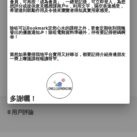
會員，可再按「成為會員」，一經登記後，可立即登入，為您
想評分或提供意見嘅授課商戶⭐️，利用文字，隔空表達感受，
希望達到鼓勵作用及令後來瀏覽者得知真實用家感受。
除咗可以Bookmark定您心水的課程之外，更會定期收到我哋
發出的優惠通知🎉！除咗電郵資料準確外，仲有要記得密碼啊
㊙️！
當然如果覺得我地平台實用又好睇🥇，都要記得介紹身邊朋友
一齊上嚟搵課程報讀呀🎊。
*所有資料只供參考，詳情請向商戶查詢。
多謝曬！
0 用戶評論