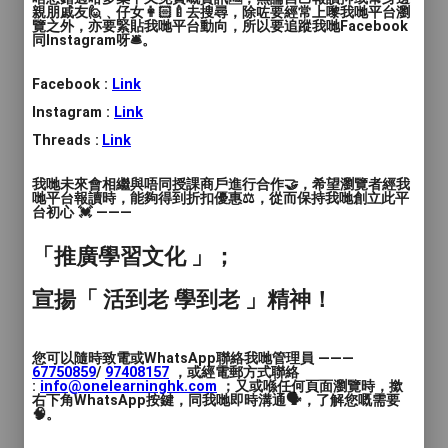
年齡範圍
: 兒童(15歲或以下)
親朋戚友🙋﹑仔女👩🏻‍🍼去搜尋，除咗要經常上嚟我哋平台瀏
覽之外，亦要緊貼我哋平台動向，所以要追蹤我哋Facebook
同Instagram呀🛎️。
語言
: 廣東話
Facebook :
Link
人數
: 多於4人
Instagram :
Link
教學模式
: 面授
Threads :
Link
時間
: 每堂60分鐘
我哋未來會相繼與唔同授課商戶進行合作🤝，希望瀏覽者經我
哋平台報讀時，能夠得到折扣優惠⚖️，從而保持我哋創立此平
價錢
: $930/10堂
台初心 💓 ———
「推廣學習文化 」；
服務地區
: 屯門區
宣揚「 活到老 學到老 」精神！
兒童足球訓練班
對象：5歲以上兒童
您可以隨時致電或WhatsApp聯絡我哋管理員 ———
67750859
/
97408157
，或經電郵方式聯絡
日期：逢星期二（歡迎中途插班）
:
info@onelearninghk.com
；又或喺任何頁面瀏覽時，撳
右下角WhatsApp按鍵，同我哋即時溝通🗣️，了解您嘅需要
時間：5:15-6:15pm
🧠。
地點：良景五人足球場（如因天雨影響將改