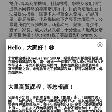
簡介 :
專為商業機構、社福機構、學校及政府部門
提供不同範疇的專業培訓項目。目的為透過創新手
法及提供機遇，讓更多人得著全人發展、超越所
望、盡展所長。作為機構轄下之專業培訓單位，公
眾是我們的服務對象，涵蓋幼兒、兒童、青少年、
親子、家長、成人以及長者，十分全面！服務及培
訓項目包括：Musikids親子英語音樂Playgroup、
Hope-20教兒樂家長培訓課程、30分鐘愛遊戲家長
課程、6A品格教育家長工作坊、專注力小組、情緒
Hello，大家好！😄
小組、……等等。同時亦有歷奇挑戰活動及新興運
動作團隊建立、領袖訓練及紀律訓練。
非常歡迎嚟到OneLearningHK❤️，喺呢度您可以搜尋超過四
百種分類嘅課程📚，當中超過一千個商戶/個人單位已經加入咗
本平台🔥，令您可以喺短時間內，集中搵到您想要嘅資料📄，
甚至瀏覽之前，未曾諗過去了解嘅課程📖，都可以喺呢度，俾
商戶標誌
您搵到☀️。
大量高質課程，等您報讀！
我哋會不定時，更新主頁嘅「最HIT點擊」🔝﹑「編輯精選」
🆕﹑「熱門課程」💥顯示出嚟嘅授課商戶🤝，但其他經熱門分
類去搜尋嘅授課商戶，都千祈唔好忘記利用搜尋引擎去瀏覽呀
👨🏻‍💻。正在加入我哋嘅授課商戶，亦都不斷增加中⬆️，所以
唔想錯過咁多集中又免費嘅資訊🆓，無論自己報讀抑或幫身邊