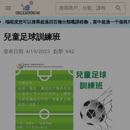
搜尋商戶、分類、課程
gHK❤️，喺呢度您可以搜尋超過四百種分類嘅課程📚，當中超過一
兒童足球訓練班
發表日期: 4/19/2023
點擊: 942