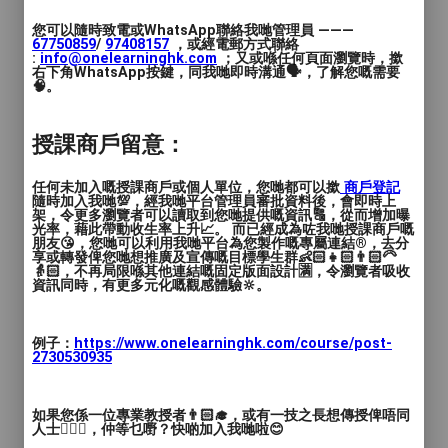
💰學費：$150 x 8堂
您可以隨時致電或WhatsApp聯絡我哋管理員 ———
67750859
/
97408157
，或經電郵方式聯絡
:
info@onelearninghk.com
；又或喺任何頁面瀏覽時，撳
右下角WhatsApp按鍵，同我哋即時溝通🗣️，了解您嘅需要
🧠。
授課商戶留意：
任何未加入嘅授課商戶或個人單位，您哋都可以撳
商戶登記
隨時加入我哋💯，經我哋平台管理員審批資料後，會即時上
架，令更多瀏覽者可以讀取到您哋提供嘅資訊🔠，從而增加曝
光率，藉此帶動收生率上升📈。 而已經成為咗我哋授課商戶嘅
朋友😘，您哋可以利用我哋平台為您製作嘅專屬連結®️，去分
享或轉發俾您哋想推廣及宣傳嘅目標學生群👶🏻👧🏻👨🏻‍🦳
👵🏻，不再局限喺其他連結嘅固定版面設計🈵，令瀏覽者吸收
資訊同時，有更多元化嘅觀感體驗🔆。
例子：
https://www.onelearninghk.com/course/post-
2730530935
如果您係一位專業教授者👨🏻‍🎓，或有一技之長想傳授俾唔同
人士🙋🏻‍♂️，仲等乜嘢？快啲加入我哋啦😊