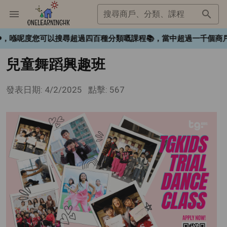
搜尋商戶、分類、課程
HK❤️，喺呢度您可以搜尋超過四百種分類嘅課程📚，當中超過一千
兒童舞蹈興趣班
發表日期: 4/2/2025
點擊: 567