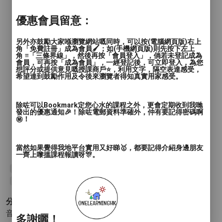
優惠會員留意：
另外亦鼓勵大家喺瀏覽網站嘅同時，可以按(電腦網頁版)右上
角「免費註冊」成為會員🖌️；如(手機網頁版)則先按下左上
角 ≡「三條界線」，然後再按「會員登入」，倘若未登記成為
會員，可再按「成為會員」，一經登記後，可立即登入，為您
想評分或提供意見嘅授課商戶⭐️，利用文字，隔空表達感受，
希望達到鼓勵作用及令後來瀏覽者得知真實用家感受。
除咗可以Bookmark定您心水的課程之外，更會定期收到我哋
發出的優惠通知🎉！除咗電郵資料準確外，仲有要記得密碼啊
㊙️！
當然如果覺得我地平台實用又好睇🥇，都要記得介紹身邊朋友
一齊上嚟搵課程報讀呀🎊。
#荔枝角舞蹈班
#兒童舞蹈班
#試堂優惠
#HipHopKids
#JazzFunkKids
#DanceBasic
分類 :
音樂和表演 - 舞蹈
- 嘻哈舞 爵士舞 其他(舞蹈)
多謝曬！