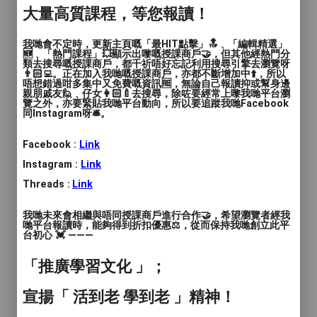
大量高質課程，等您報讀！
✨試堂價 | $100/ 1堂✨
我哋會不定時，更新主頁嘅「最HIT點擊」🔝﹑「編輯精選」
即日報名可免試堂費用
🆕﹑「熱門課程」💥顯示出嚟嘅授課商戶🤝，但其他經熱門分
類去搜尋嘅授課商戶，都千祈唔好忘記利用搜尋引擎去瀏覽呀
👨🏻‍💻。正在加入我哋嘅授課商戶，亦都不斷增加中⬆️，所以
唔想錯過咁多集中又免費嘅資訊🆓，無論自己報讀抑或幫身邊
🔵 3-5歲 Dance Basic (1hr)
親朋戚友🙋﹑仔女👩🏻‍🍼去搜尋，除咗要經常上嚟我哋平台瀏
覽之外，亦要緊貼我哋平台動向，所以要追蹤我哋Facebook
同Instagram呀🛎️。
💰學費：$190 x 8堂
Facebook :
Link
🟡 6-8歲 Hip Hop (1hr)
Instagram :
Link
Threads :
Link
💰學費：$170 x 8堂
我哋未來會相繼與唔同授課商戶進行合作🤝，希望瀏覽者經我
🟡 6-8歲 Jazz Funk (1hr)
哋平台報讀時，能夠得到折扣優惠⚖️，從而保持我哋創立此平
台初心 💓 ———
💰學費：$170 x 8堂
「推廣學習文化 」；
🟣 9-13歲 Hip Hop (1hr)
宣揚「 活到老 學到老 」精神！