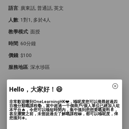
語言
: 廣東話, 普通話, 英文
人數
: 1對1, 多於4人
教學模式
: 面授
時間
: 60分鐘
價錢
: $100
服務地區
: 深水埗區
兒童舞蹈證書課程
Hello，大家好！😄
✨全港最大嘅舞蹈學校之一✨
非常歡迎嚟到OneLearningHK❤️，喺呢度您可以搜尋超過四
百種分類嘅課程📚，當中超過一千個商戶/個人單位已經加入咗
坐落荔枝角 D2 Place One
本平台🔥，令您可以喺短時間內，集中搵到您想要嘅資料📄，
甚至瀏覽之前，未曾諗過去了解嘅課程📖，都可以喺呢度，俾
您搵到☀️。
地鐵站一分鐘路程！