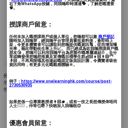
右下角WhatsApp按鍵，同我哋即時溝通🗣️，了解您嘅需要
🧠。
對象: 小學生及中學生
每週日: 13:00-14:00 (基礎班) 及 14:30-
授課商戶留意：
15:30 (進階班)
任何未加入嘅授課商戶或個人單位，您哋都可以撳
商戶登記
隨時加入我哋💯，經我哋平台管理員審批資料後，會即時上
費用: $500/4堂 (基礎班) / $650/4堂 (進階
架，令更多瀏覽者可以讀取到您哋提供嘅資訊🔠，從而增加曝
光率，藉此帶動收生率上升📈。 而已經成為咗我哋授課商戶嘅
班)
朋友😘，您哋可以利用我哋平台為您製作嘅專屬連結®️，去分
享或轉發俾您哋想推廣及宣傳嘅目標學生群👶🏻👧🏻👨🏻‍🦳
👵🏻，不再局限喺其他連結嘅固定版面設計🈵，令瀏覽者吸收
#Magic
#魔術班
#魔術
資訊同時，有更多元化嘅觀感體驗🔆。
分類 :
例子：
https://www.onelearninghk.com/course/post-
生活品味 - 魔術
- 近景魔術 牌類魔術 銀幣魔術 街頭魔術 其
2730530935
他 (魔術)
如果您係一位專業教授者👨🏻‍🎓，或有一技之長想傳授俾唔同
人士🙋🏻‍♂️，仲等乜嘢？快啲加入我哋啦😊
優惠會員留意：