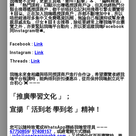
我哋會不定時，更新主頁嘅「最HIT點擊」🔝﹑「編輯精選」
🆕﹑「熱門課程」💥顯示出嚟嘅授課商戶🤝，但其他經熱門分
價錢
: $500 - $900
類去搜尋嘅授課商戶，都千祈唔好忘記利用搜尋引擎去瀏覽呀
👨🏻‍💻。正在加入我哋嘅授課商戶，亦都不斷增加中⬆️，所以
唔想錯過咁多集中又免費嘅資訊🆓，無論自己報讀抑或幫身邊
服務地區
: 東區
親朋戚友🙋﹑仔女👩🏻‍🍼去搜尋，除咗要經常上嚟我哋平台瀏
覽之外，亦要緊貼我哋平台動向，所以要追蹤我哋Facebook
同Instagram呀🛎️。
體驗表演魔術的樂趣，學習簡單而神奇的小
魔術。
Facebook :
Link
增強學生的表達能力，手眼腦口協調﹑自信
Instagram :
Link
心等。
Threads :
Link
由專業魔術導師任教，導師擁有超過7年魔
術教學經驗。
我哋未來會相繼與唔同授課商戶進行合作🤝，希望瀏覽者經我
哋平台報讀時，能夠得到折扣優惠⚖️，從而保持我哋創立此平
台初心 💓 ———
常規魔術興趣班
「推廣學習文化 」；
將不可能變成可能
宣揚「 活到老 學到老 」精神！
增強學生的表達能力
手眼腦口協調
舒緩學習壓力
您可以隨時致電或WhatsApp聯絡我哋管理員 ———
加強自信心
67750859
/
97408157
，或經電郵方式聯絡
:
info@onelearninghk.com
；又或喺任何頁面瀏覽時，撳