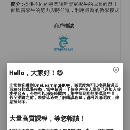
簡介 :
提供不同的專業課程豐富學生的成長經歷正
面欣賞學生的努力與時並進，利用最新的教學模式
商戶標誌
Hello，大家好！😄
年齡範圍
: 兒童(15歲或以下)
非常歡迎嚟到OneLearningHK❤️，喺呢度您可以搜尋超過四
語言
: 廣東話
百種分類嘅課程📚，當中超過一千個商戶/個人單位已經加入咗
本平台🔥，令您可以喺短時間內，集中搵到您想要嘅資料📄，
甚至瀏覽之前，未曾諗過去了解嘅課程📖，都可以喺呢度，俾
人數
: 2至4人
您搵到☀️。
教學模式
: 面授
大量高質課程，等您報讀！
時間
: 60分鐘