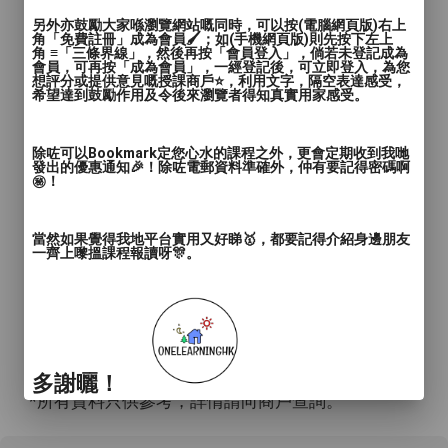
另外亦鼓勵大家喺瀏覽網站嘅同時，可以按(電腦網頁版)右上
角「免費註冊」成為會員🖌️；如(手機網頁版)則先按下左上
角 ≡「三條界線」，然後再按「會員登入」，倘若未登記成為
會員，可再按「成為會員」，一經登記後，可立即登入，為您
想評分或提供意見嘅授課商戶⭐️，利用文字，隔空表達感受，
希望達到鼓勵作用及令後來瀏覽者得知真實用家感受。
除咗可以Bookmark定您心水的課程之外，更會定期收到我哋
發出的優惠通知🎉！除咗電郵資料準確外，仲有要記得密碼啊
㊙️！
當然如果覺得我地平台實用又好睇🥇，都要記得介紹身邊朋友
一齊上嚟搵課程報讀呀🎊。
多謝曬！
*所有資料只供參考，詳情請向商戶查詢。