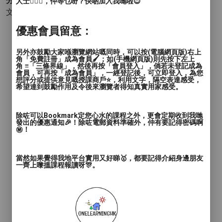
分類 :
人士🙋🏻‍♂️，仲等乜嘢？快啲加入我哋啦😊
文化宗教身心靈 - 其他(身心靈)
- 冥想
優惠會員留意：
另外亦鼓勵大家喺瀏覽網站嘅同時，可以按(電腦網頁版)右上
角「免費註冊」成為會員🖌️；如(手機網頁版)則先按下左上
角 ≡「三條界線」，然後再按「會員登入」，倘若未登記成為
會員，可再按「成為會員」，一經登記後，可立即登入，為您
想評分或提供意見嘅授課商戶⭐️，利用文字，隔空表達感受，
希望達到鼓勵作用及令後來瀏覽者得知真實用家感受。
除咗可以Bookmark定您心水的課程之外，更會定期收到我哋
發出的優惠通知🎉！除咗電郵資料準確外，仲有要記得密碼啊
㊙️！
當然如果覺得我地平台實用又好睇🥇，都要記得介紹身邊朋友
一齊上嚟搵課程報讀呀🎊。