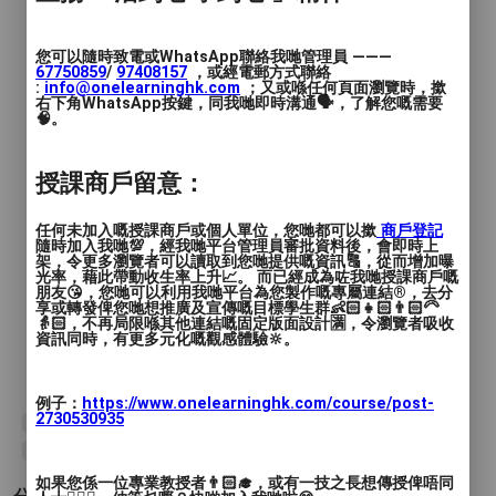
今次仍然堅持小班教學，咁樣先可以照顧學
員上課更周全。
您可以隨時致電或WhatsApp聯絡我哋管理員 ———
67750859
/
97408157
，或經電郵方式聯絡
:
info@onelearninghk.com
；又或喺任何頁面瀏覽時，撳
唔知觸療係乜嘢？唔知好正常。 都唔知有
右下角WhatsApp按鍵，同我哋即時溝通🗣️，了解您嘅需要
🧠。
幾神奇？ 有咁既諗法都好正常。
授課商戶留意：
因為觸療唔係有咩咁神奇，只係用對手，運
用宇宙既能量，去達致治療既效果，係非常
任何未加入嘅授課商戶或個人單位，您哋都可以撳
商戶登記
實用既自然療法, 而唔係虛無飄渺地在變法
隨時加入我哋💯，經我哋平台管理員審批資料後，會即時上
術。詳細啲講就係透過頻律振動及能量輸
架，令更多瀏覽者可以讀取到您哋提供嘅資訊🔠，從而增加曝
光率，藉此帶動收生率上升📈。 而已經成為咗我哋授課商戶嘅
送，利用人體體內的能量調節，加以調正配
朋友😘，您哋可以利用我哋平台為您製作嘅專屬連結®️，去分
享或轉發俾您哋想推廣及宣傳嘅目標學生群👶🏻👧🏻👨🏻‍🦳
合，運用自然規律，提醒內在器官循環系統
👵🏻，不再局限喺其他連結嘅固定版面設計🈵，令瀏覽者吸收
資訊同時，有更多元化嘅觀感體驗🔆。
的正常運作，強化臟腑功能， 提升氣血，
改善身體質素。
例子：
https://www.onelearninghk.com/course/post-
2730530935
#能量觸療
#能量觸療實用工作坊
#療癒痛症
#適合任何人士
#簡單易學
#安全有效
#著重實習
如果您係一位專業教授者👨🏻‍🎓，或有一技之長想傳授俾唔同