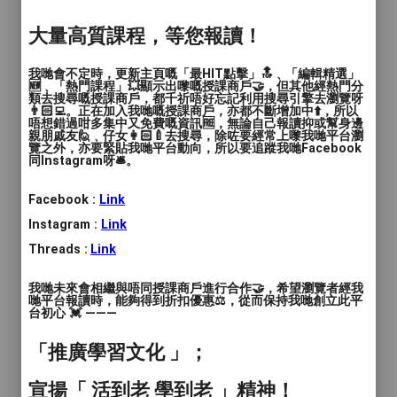
教學模式
: 面授
大量高質課程，等您報讀！
時間
: 個別查詢
我哋會不定時，更新主頁嘅「最HIT點擊」🔝﹑「編輯精選」
價錢
: 個別查詢
🆕﹑「熱門課程」💥顯示出嚟嘅授課商戶🤝，但其他經熱門分
類去搜尋嘅授課商戶，都千祈唔好忘記利用搜尋引擎去瀏覽呀
👨🏻‍💻。正在加入我哋嘅授課商戶，亦都不斷增加中⬆️，所以
服務地區
: 觀塘區
唔想錯過咁多集中又免費嘅資訊🆓，無論自己報讀抑或幫身邊
親朋戚友🙋﹑仔女👩🏻‍🍼去搜尋，除咗要經常上嚟我哋平台瀏
覽之外，亦要緊貼我哋平台動向，所以要追蹤我哋Facebook
能量觸療 - 體驗初階課程
同Instagram呀🛎️。
Facebook :
Link
既實用又易學既身心靈課程，繼續與大家分
享。
Instagram :
Link
Threads :
Link
天氣忽冷忽熱，身體很多時有不適，骨骼肌
肉等痛症、皮膚、五臟六腑不適等等問題亦
我哋未來會相繼與唔同授課商戶進行合作🤝，希望瀏覽者經我
哋平台報讀時，能夠得到折扣優惠⚖️，從而保持我哋創立此平
相繼出現，學返一樣好實用，隨時可以為自
台初心 💓 ———
己治療，減輕及舒緩不適，而且仲可以好輕
「推廣學習文化 」；
易幫到人既技巧，畢生受用。 保健之餘，
亦能治癒調和情緒，如抑鬱、驚恐症等等。
宣揚「 活到老 學到老 」精神！