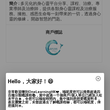
簡介 :
多元化的身心靈平台分享、課程、治療。專
業導師及治療師，提供各類身心靈課程及治療服
務。擁抱、感恩生命每一刻帶來的一切，透過身心
靈的修練， 開啟智慧的門匙。
商戶標誌
年齡範圍
: 青年(15-24歲), 成人(24-65歲), 長者(65
Hello，大家好！😄
歲或以上)
語言
: 廣東話
非常歡迎嚟到OneLearningHK❤️，喺呢度您可以搜尋超過四
百種分類嘅課程📚，當中超過一千個商戶/個人單位已經加入咗
本平台🔥，令您可以喺短時間內，集中搵到您想要嘅資料📄，
人數
: 2至4人, 多於4人
甚至瀏覽之前，未曾諗過去了解嘅課程📖，都可以喺呢度，俾
您搵到☀️。