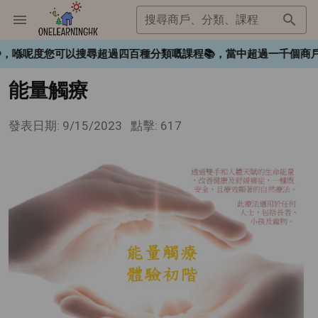
搜尋商戶、分類、課程
gHK❤️，喺呢度您可以搜尋超過四百種分類嘅課程📚，當中超過一
能量觸療
發表日期: 9/15/2023
點擊: 617