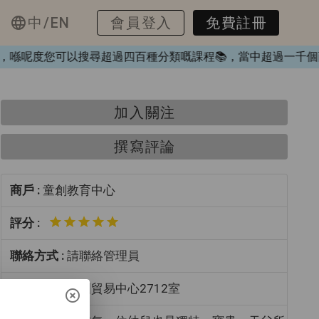
中/EN
會員登入
免費註冊
gHK❤️，喺呢度您可以搜尋超過四百種分類嘅課程📚，當中超過
加入關注
撰寫評論
商戶 :
童創教育中心
評分 :
聯絡方式 :
請聯絡管理員
地址 :
葵涌亞洲貿易中心2712室