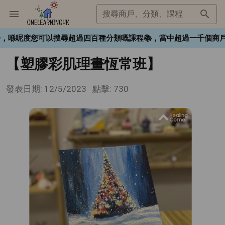
搜尋商戶、分類、課程
HK❤️，喺呢度您可以搜尋超過四百種分類嘅課程📚，當中超過一千
【塑膠彩肌理畫恆常班】
發表日期: 12/5/2023
點擊: 730