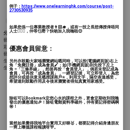
例子：
https://www.onelearninghk.com/course/post-
2730530935
#觀塘
#塑膠彩
#自助繪畫
#肌理畫
#恆常班
如果您係一位專業教授者👨🏻‍🎓，或有一技之長想傳授俾唔同
人士🙋🏻‍♂️，仲等乜嘢？快啲加入我哋啦😊
分類 :
藝術與設計 - 繪畫
- 和諧粉彩 流體畫 粉彩畫 丙烯畫(塑膠
彩) 其他 (繪畫)
優惠會員留意：
藝術與設計 - 手工藝品
- 香薰/蠟燭 擴香石 其他 (手工藝品)
生活品味 - 工作坊(Workshop)
另外亦鼓勵大家喺瀏覽網站嘅同時，可以按(電腦網頁版)右上
角「免費註冊」成為會員🖌️；如(手機網頁版)則先按下左上
生活品味 - 香道文化
角 ≡「三條界線」，然後再按「會員登入」，倘若未登記成為
會員，可再按「成為會員」，一經登記後，可立即登入，為您
想評分或提供意見嘅授課商戶⭐️，利用文字，隔空表達感受，
希望達到鼓勵作用及令後來瀏覽者得知真實用家感受。
除咗可以Bookmark定您心水的課程之外，更會定期收到我哋
發出的優惠通知🎉！除咗電郵資料準確外，仲有要記得密碼啊
㊙️！
當然如果覺得我地平台實用又好睇🥇，都要記得介紹身邊朋友
一齊上嚟搵課程報讀呀🎊。