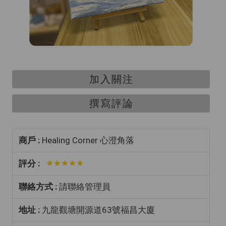
加入關注
撰寫評論
商戶 :
Healing Corner 心澄角落
評分 :
聯絡方式 :
請聯絡管理員
地址 :
九龍觀塘開源道63號福昌大廈