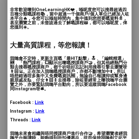
語言
: 廣東話, 普通話, 英文
非常歡迎嚟到OneLearningHK❤️，喺呢度您可以搜尋超過四
百種分類嘅課程📚，當中超過一千個商戶/個人單位已經加入咗
人數
: 1對1, 2至4人, 多於4人
本平台🔥，令您可以喺短時間內，集中搵到您想要嘅資料📄，
甚至瀏覽之前，未曾諗過去了解嘅課程📖，都可以喺呢度，俾
您搵到☀️。
教學模式
: 面授
時間
: 120分鐘
大量高質課程，等您報讀！
價錢
: $180 - $250
我哋會不定時，更新主頁嘅「最HIT點擊」🔝﹑「編輯精選」
🆕﹑「熱門課程」💥顯示出嚟嘅授課商戶🤝，但其他經熱門分
服務地區
: 中西區, 東區, 南區, 灣仔區, 九龍城區, 觀
類去搜尋嘅授課商戶，都千祈唔好忘記利用搜尋引擎去瀏覽呀
👨🏻‍💻。正在加入我哋嘅授課商戶，亦都不斷增加中⬆️，所以
塘區, 深水埗區, 黃大仙區, 油尖旺區, 葵青區, 北區, 西
唔想錯過咁多集中又免費嘅資訊🆓，無論自己報讀抑或幫身邊
貢區, 沙田區, 大埔區, 荃灣區, 屯門區, 元朗區, 其他
親朋戚友🙋﹑仔女👩🏻‍🍼去搜尋，除咗要經常上嚟我哋平台瀏
覽之外，亦要緊貼我哋平台動向，所以要追蹤我哋Facebook
（彈性或無固定地點）
同Instagram呀🛎️。
【塑膠彩肌理畫恆常班】
Facebook :
Link
Instagram :
Link
4、8、12堂｜每堂2小時
Threads :
Link
圖中作品：20x20cm、10x10cm
我哋未來會相繼與唔同授課商戶進行合作🤝，希望瀏覽者經我
哋平台報讀時，能夠得到折扣優惠⚖️，從而保持我哋創立此平