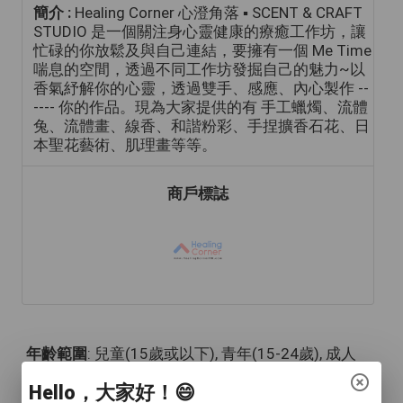
簡介 :
Healing Corner 心澄角落 ▪️ SCENT & CRAFT
STUDIO 是一個關注身心靈健康的療癒工作坊，讓
忙碌的你放鬆及與自己連結，要擁有一個 Me Time
喘息的空間，透過不同工作坊發掘自己的魅力~以
香氣紓解你的心靈，透過雙手、感應、內心製作 --
---- 你的作品。現為大家提供的有 手工蠟燭、流體
兔、流體畫、線香、和諧粉彩、手捏擴香石花、日
本聖花藝術、肌理畫等等。
商戶標誌
年齡範圍
: 兒童(15歲或以下), 青年(15-24歲), 成人
(24-65歲), 長者(65歲或以上)
Hello，大家好！😄