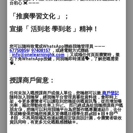
台初心 💓 ———
(視乎個人經驗和進度，一堂可完成一幅)
「推廣學習文化 」；
上堂時間：
宣揚「 活到老 學到老 」精神！
星期三、五 (4-6pm | 7-9pm)
您可以隨時致電或WhatsApp聯絡我哋管理員 ———
星期六、日 (2-4pm | 4-6pm | 6-8pm)
67750859
/
97408157
，或經電郵方式聯絡
:
info@onelearninghk.com
；又或喺任何頁面瀏覽時，撳
右下角WhatsApp按鍵，同我哋即時溝通🗣️，了解您嘅需要
🧠。
❤️ 新手都可以完成。
授課商戶留意：
任何未加入嘅授課商戶或個人單位，您哋都可以撳
商戶登記
隨時加入我哋💯，經我哋平台管理員審批資料後，會即時上
架，令更多瀏覽者可以讀取到您哋提供嘅資訊🔠，從而增加曝
光率，藉此帶動收生率上升📈。 而已經成為咗我哋授課商戶嘅
朋友😘，您哋可以利用我哋平台為您製作嘅專屬連結®️，去分
享或轉發俾您哋想推廣及宣傳嘅目標學生群👶🏻👧🏻👨🏻‍🦳
👵🏻，不再局限喺其他連結嘅固定版面設計🈵，令瀏覽者吸收
資訊同時，有更多元化嘅觀感體驗🔆。