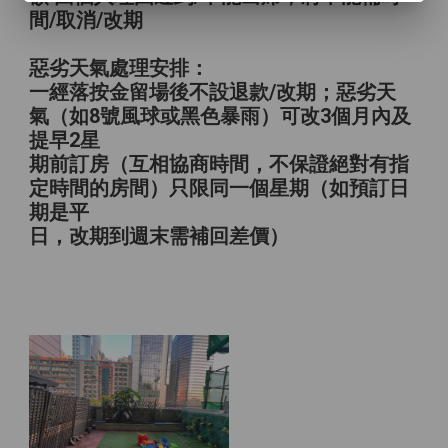
間/取消/改期
惡劣天氣處理安排：
一經落按金留場後不設退款/改期；惡劣天
氣（如8號風球或黑色暴雨）可改3個月內及
提早2星
期前訂房（互相協商時間，不保證絕對有指
定時間的房間）只限同一個星期（如預訂日
期是平
日，改期到週末需補回差價）