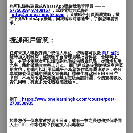
- 場內嚴禁進行黃賭毒等一切非法活動，一
您可以隨時致電或WhatsApp聯絡我哋管理員 ———
經發現將送官究治 如因客人違反法律，須
67750859
/
97408157
，或經電郵方式聯絡
:
info@onelearninghk.com
；又或喺任何頁面瀏覽時，撳
負
右下角WhatsApp按鍵，同我哋即時溝通🗣️，了解您嘅需要
上本店一切損失及承擔法律責任。 ● 請各位
🧠。
客人準時交還場地。煩請各位把東西放回
原處。食物垃圾不可在地上/非桌上，本店
授課商戶留意：
有權收取$500清潔費用。
- 若超時多於15分鐘，均視作加鐘一小時處
任何未加入嘅授課商戶或個人單位，您哋都可以撳
商戶登記
隨時加入我哋💯，經我哋平台管理員審批資料後，會即時上
理，我們將會收取相關費用。 若需要加
架，令更多瀏覽者可以讀取到您哋提供嘅資訊🔠，從而增加曝
鐘，
光率，藉此帶動收生率上升📈。 而已經成為咗我哋授課商戶嘅
朋友😘，您哋可以利用我哋平台為您製作嘅專屬連結®️，去分
請不少於1小時前提出，我們會視乎當日訂
享或轉發俾您哋想推廣及宣傳嘅目標學生群👶🏻👧🏻👨🏻‍🦳
👵🏻，不再局限喺其他連結嘅固定版面設計🈵，令瀏覽者吸收
場情況作出安排，但並不保證成功。
資訊同時，有更多元化嘅觀感體驗🔆。
- 人頭收費以入場人數為準(人數可加不減，
以預訂時人數計），入場者不管停留多少時
例子：
https://www.onelearninghk.com/course/post-
間皆需收取人頭費。
2730530935
- 請好好珍惜場地設備及物品，任何損壞及
弄污，必須照價賠償。 ● 如需於本場所吸煙
如果您係一位專業教授者👨🏻‍🎓，或有一技之長想傳授俾唔同
，必須用煙灰缸裝起煙灰煙頭，請勿將煙頭
人士🙋🏻‍♂️，仲等乜嘢？快啲加入我哋啦😊
掉出街/花園，以免引起火災��如發現地