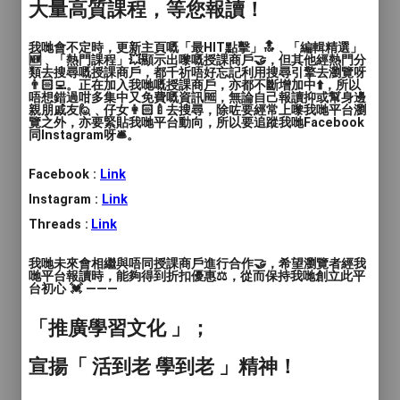
大量高質課程，等您報讀！
附加服務項目及收費：
我哋會不定時，更新主頁嘅「最HIT點擊」🔝﹑「編輯精選」
加鐘$58/小時/位；+$58/位升級至肉肉海鮮
🆕﹑「熱門課程」💥顯示出嚟嘅授課商戶🤝，但其他經熱門分
類去搜尋嘅授課商戶，都千祈唔好忘記利用搜尋引擎去瀏覽呀
狂熱套餐；3-8歲半價；寵物$80/隻（連小
👨🏻‍💻。正在加入我哋嘅授課商戶，亦都不斷增加中⬆️，所以
唔想錯過咁多集中又免費嘅資訊🆓，無論自己報讀抑或幫身邊
食）
親朋戚友🙋﹑仔女👩🏻‍🍼去搜尋，除咗要經常上嚟我哋平台瀏
覽之外，亦要緊貼我哋平台動向，所以要追蹤我哋Facebook
同Instagram呀🛎️。
地址：荔枝角長沙灣道912-914號時信中心
3樓
Facebook :
Link
Instagram :
Link
預訂後客人需要留意的事項：
Threads :
Link
場地一經預訂，不能收取少於預訂時場地總
額 因個人理由遲到/不能出席，將不能補時
我哋未來會相繼與唔同授課商戶進行合作🤝，希望瀏覽者經我
間/取消/改期
哋平台報讀時，能夠得到折扣優惠⚖️，從而保持我哋創立此平
台初心 💓 ———
產品條款：
「推廣學習文化 」；
為保障大家能夠愉快地使用場地，請於使用
宣揚「 活到老 學到老 」精神！
場地前閱讀場地使用規則: