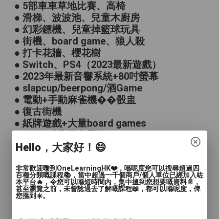
● 5部車車草地比賽、高椅
● 滑梯、波波池、兒童木廚房
● 幻彩鏢機、兒童掉籃球玩具
● 街機、board game、狼人殺
● 打卡花牆、櫻花樹
● Switch、PS4（2023最新遊戲）
● 2023年最新音響系統+80吋螢幕
● slapcup/beerpong/酒Game
● 電動+手動麻雀機��骰盅
● 復古街機
● 紙牌遊戲+大量board games
● 4K 65吋曲面大電視、NETFLIX
Hello，大家好！😄
● 自助水吧
● 無限非酒精類飲品
非常歡迎嚟到OneLearningHK❤️，喺呢度您可以搜尋超過四
● 獨立洗手間
百種分類嘅課程📚，當中超過一千個商戶/個人單位已經加入咗
收費設施： 沒有
本平台🔥，令您可以喺短時間內，集中搵到您想要嘅資料📄，
甚至瀏覽之前，未曾諗過去了解嘅課程📖，都可以喺呢度，俾
您搵到☀️。
可否帶寵物： 可以 ($80/隻 連小食)
$478/位