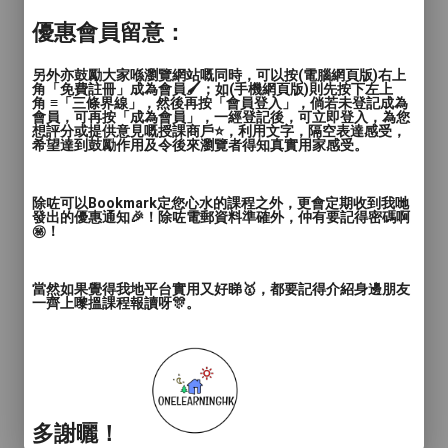
下煙垢及煙頭，有權收取$500清潔費用。
優惠會員留意：
- 本場所內所有設備、食物及物品只限場內
使用，切勿擅自拿走，飲品$20/件；食物
另外亦鼓勵大家喺瀏覽網站嘅同時，可以按(電腦網頁版)右上
$300/碟。
角「免費註冊」成為會員🖌️；如(手機網頁版)則先按下左上
角 ≡「三條界線」，然後再按「會員登入」，倘若未登記成為
- 若發現嘔吐物或其他污垢(彩紙、掉蛋糕
會員，可再按「成為會員」，一經登記後，可立即登入，為您
等）需要工作人員待別處理，我們將沒收港
想評分或提供意見嘅授課商戶⭐️，利用文字，隔空表達感受，
希望達到鼓勵作用及令後來瀏覽者得知真實用家感受。
幣
$1000清潔費。
除咗可以Bookmark定您心水的課程之外，更會定期收到我哋
發出的優惠通知🎉！除咗電郵資料準確外，仲有要記得密碼啊
- 因保安理由，本場門口設有24小時閉路電
㊙️！
視監控。（拔走/熄罰款$500）
- 客人請自行負責自己安全，一切意外與本
當然如果覺得我地平台實用又好睇🥇，都要記得介紹身邊朋友
店無關
一齊上嚟搵課程報讀呀🎊。
- 若有任何爭論，本店將保留最終決定權利
- 完成付款即顧客明白及同意上述條款
取消及更改政策:
場地一經預訂，不能收取少於預訂時場地總
多謝曬！
額 因個人理由遲到/不能出席，將不能補時