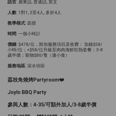
語言
: 廣東話, 普通話, 英文
人數
: 1對1, 2至4人, 多於4人
教學模式
: 面授
時間
: 一個小時計
價錢
: $478/位，附加服務項目及收費： 加鐘$58/
小時/位；+$58/位升級至肉肉海鮮狂熱套餐；3-8
歲半價；寵物$80/隻（連小食）
服務地區
: 深水埗區
荔枝角燒烤Partyroom❤️
JoyIn BBQ Party
參與人數：4-35/可額外加人/3-8歲半價