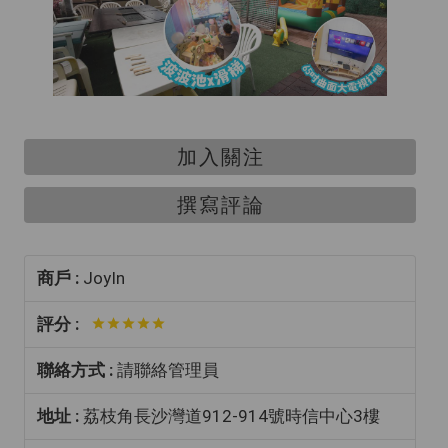
加入關注
撰寫評論
商戶 :
JoyIn
評分 :
聯絡方式 :
請聯絡管理員
地址 :
荔枝角長沙灣道912-914號時信中心3樓