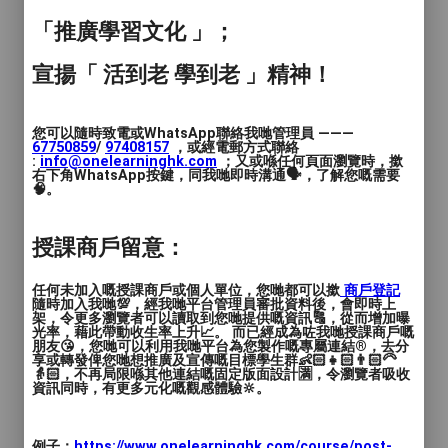
大家願意行動！而今次嘅淺嘗班有好多即興
「推廣學習文化 」；
遊戲畀大家玩😬，可以輕鬆開心玩唔同有趣
嘅遊戲，可以理解人同人之間嘅溝通🗣️，可
宣揚「 活到老 學到老 」精神！
以反思生活🧑‍🤝‍🧑，可以發掘自己有趣嘅一
面😼，所以千祈唔好錯過今次嘅活動喇☀️
您可以隨時致電或WhatsApp聯絡我哋管理員 ———
67750859
/
97408157
，或經電郵方式聯絡
🎭 適合邊啲人？
:
info@onelearninghk.com
；又或喺任何頁面瀏覽時，撳
右下角WhatsApp按鍵，同我哋即時溝通🗣️，了解您嘅需要
🧠。
✔️ 想學做戲劇嘅人 ✔️ 想嘗試新嘢嘅人 ✔️ 想
突破舒適圈
授課商戶留意：
✔️ 想放鬆嘅打工仔 ✔️ 純粹想笑吓嘅你 ✔️ 想
任何未加入嘅授課商戶或個人單位，您哋都可以撳
商戶登記
識吓朋友
隨時加入我哋💯，經我哋平台管理員審批資料後，會即時上
架，令更多瀏覽者可以讀取到您哋提供嘅資訊🔠，從而增加曝
光率，藉此帶動收生率上升📈。 而已經成為咗我哋授課商戶嘅
朋友😘，您哋可以利用我哋平台為您製作嘅專屬連結®️，去分
✔️ 18歲以上，無需任何演戲經驗
享或轉發俾您哋想推廣及宣傳嘅目標學生群👶🏻👧🏻👨🏻‍🦳
👵🏻，不再局限喺其他連結嘅固定版面設計🈵，令瀏覽者吸收
資訊同時，有更多元化嘅觀感體驗🔆。
📍 地點：荔枝角
🧑🏻‍🦱 導師：Mark Ng
例子：
https://www.onelearninghk.com/course/post-