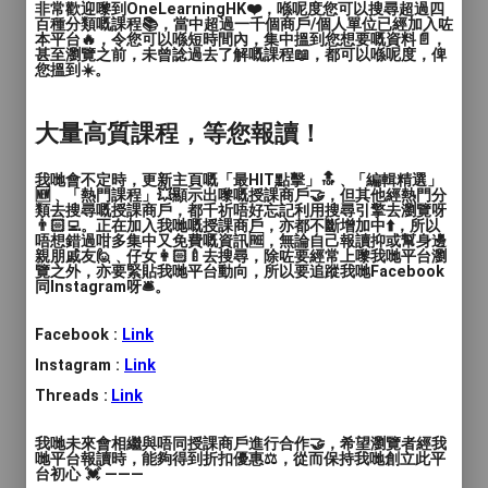
非常歡迎嚟到OneLearningHK❤️，喺呢度您可以搜尋超過四
百種分類嘅課程📚，當中超過一千個商戶/個人單位已經加入咗
教學模式
: 面授
本平台🔥，令您可以喺短時間內，集中搵到您想要嘅資料📄，
甚至瀏覽之前，未曾諗過去了解嘅課程📖，都可以喺呢度，俾
您搵到☀️。
時間
: 每堂 150 分鐘
價錢
: $800
大量高質課程，等您報讀！
服務地區
: 觀塘區, 深水埗區, 油尖旺區, 荃灣區
我哋會不定時，更新主頁嘅「最HIT點擊」🔝﹑「編輯精選」
🆕﹑「熱門課程」💥顯示出嚟嘅授課商戶🤝，但其他經熱門分
類去搜尋嘅授課商戶，都千祈唔好忘記利用搜尋引擎去瀏覽呀
【🔥「即興與生活」戲劇淺嘗班】
👨🏻‍💻。正在加入我哋嘅授課商戶，亦都不斷增加中⬆️，所以
唔想錯過咁多集中又免費嘅資訊🆓，無論自己報讀抑或幫身邊
親朋戚友🙋﹑仔女👩🏻‍🍼去搜尋，除咗要經常上嚟我哋平台瀏
【解放你的即興精神！🚀】
覽之外，亦要緊貼我哋平台動向，所以要追蹤我哋Facebook
同Instagram呀🛎️。
咩叫「即興」？「即興」係一種我哋與生俱
Facebook :
Link
來就可以擁有嘅精神，佢珍貴之處係令我哋
Instagram :
Link
可以更加開放同包容，自信同勇敢🦾，充滿
Threads :
Link
創意同樂觀🌲咁去面對生活，接受生活嘅不
確定性同冒險🌪️。當你踏入即興嘅世界🌏，
我哋未來會相繼與唔同授課商戶進行合作🤝，希望瀏覽者經我
你會發現自己係可以比想像中更自信同勇敢
哋平台報讀時，能夠得到折扣優惠⚖️，從而保持我哋創立此平
台初心 💓 ———
架！所以活在當下其實一啲都唔難🌝，只要