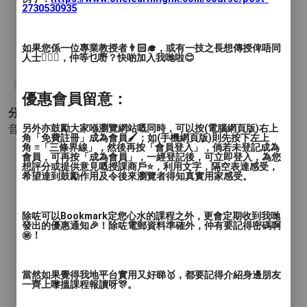
💰 費用：$800
2730530935
👥 名額：10個
如果您係一位專業教授者👨🏻‍🎓，或有一技之長想傳授俾唔同
🎬 仲諗？人生如戲，最緊要好玩！
人士🙋🏻‍♂️，仲等乜嘢？快啲加入我哋啦😊
#Life
#Drama
#HK
#Art
優惠會員留意：
分類 :
音樂和表演 - 戲劇
另外亦鼓勵大家喺瀏覽網站嘅同時，可以按(電腦網頁版)右上
角「免費註冊」成為會員🖌️；如(手機網頁版)則先按下左上
角 ≡「三條界線」，然後再按「會員登入」，倘若未登記成為
會員，可再按「成為會員」，一經登記後，可立即登入，為您
想評分或提供意見嘅授課商戶⭐️，利用文字，隔空表達感受，
希望達到鼓勵作用及令後來瀏覽者得知真實用家感受。
除咗可以Bookmark定您心水的課程之外，更會定期收到我哋
發出的優惠通知🎉！除咗電郵資料準確外，仲有要記得密碼啊
㊙️！
當然如果覺得我地平台實用又好睇🥇，都要記得介紹身邊朋友
一齊上嚟搵課程報讀呀🎊。