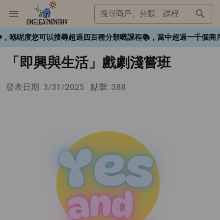
搜尋商戶、分類、課程
gHK❤️，喺呢度您可以搜尋超過四百種分類嘅課程📚，當中超過一千
「即興與生活」戲劇淺嘗班
發表日期: 3/31/2025
點擊: 388