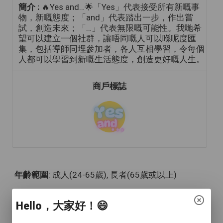
簡介 :
🔥Yes and…🌟「Yes」代表接受所有新嘅事
物，新嘅態度；「and」代表踏出一步，作出嘗
試，創造未來；「…」代表無限嘅可能性。我哋希
望可以建立一個社群，讓唔同嘅人可以喺呢度匯
集，包括導師同埋參加者，各人互相學習，令每個
人都可以學習到新嘅生活態度，創造更好嘅人生。
商戶標誌
年齡範圍
: 成人(24-65歲), 長者(65歲或以上)
語言
: 廣東話
Hello，大家好！😄
人數
: 多於4人