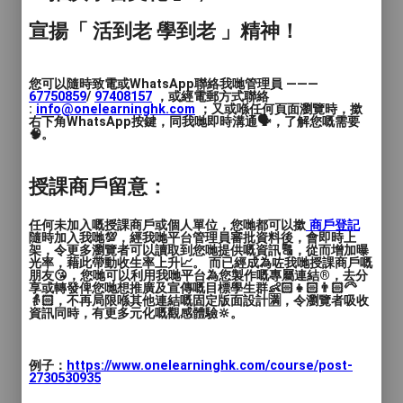
驗；期間曾多次參加局部區域賽及私人聯
宣揚「 活到老 學到老 」精神！
賽，獲得多項個人及團隊獎項無數能為學生
提供專業及針對性指導，讓學生有一個全面
及快速的提升。30年教學經驗• 國內專業乒
您可以隨時致電或WhatsApp聯絡我哋管理員 ———
67750859
/
97408157
，或經電郵方式聯絡
乓球體校畢業• 曾擔任江門鹤山市隊乒乓球
:
info@onelearninghk.com
；又或喺任何頁面瀏覽時，撳
右下角WhatsApp按鍵，同我哋即時溝通🗣️，了解您嘅需要
教練• 右手直板• 擅長快攻秒殺形• 教授直板
🧠。
橫板皆可，無論年齡• 現有教授私人教學、
球會以及各學校教練• 全港18區均可教授
授課商戶留意：
任何未加入嘅授課商戶或個人單位，您哋都可以撳
商戶登記
隨時加入我哋💯，經我哋平台管理員審批資料後，會即時上
架，令更多瀏覽者可以讀取到您哋提供嘅資訊🔠，從而增加曝
光率，藉此帶動收生率上升📈。 而已經成為咗我哋授課商戶嘅
朋友😘，您哋可以利用我哋平台為您製作嘅專屬連結®️，去分
享或轉發俾您哋想推廣及宣傳嘅目標學生群👶🏻👧🏻👨🏻‍🦳
👵🏻，不再局限喺其他連結嘅固定版面設計🈵，令瀏覽者吸收
資訊同時，有更多元化嘅觀感體驗🔆。
例子：
https://www.onelearninghk.com/course/post-
2730530935