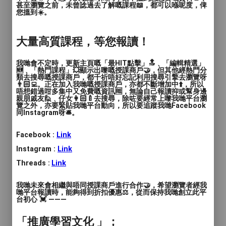
(24-65歲), 長者(65歲或以上)
甚至瀏覽之前，未曾諗過去了解嘅課程📖，都可以喺呢度，俾
您搵到☀️。
語言
: 廣東話, 普通話
大量高質課程，等您報讀！
人數
: 1對1, 2至4人, 多於4人
我哋會不定時，更新主頁嘅「最HIT點擊」🔝﹑「編輯精選」
教學模式
: 面授
🆕﹑「熱門課程」💥顯示出嚟嘅授課商戶🤝，但其他經熱門分
類去搜尋嘅授課商戶，都千祈唔好忘記利用搜尋引擎去瀏覽呀
👨🏻‍💻。正在加入我哋嘅授課商戶，亦都不斷增加中⬆️，所以
時間
: 120分鐘
唔想錯過咁多集中又免費嘅資訊🆓，無論自己報讀抑或幫身邊
親朋戚友🙋﹑仔女👩🏻‍🍼去搜尋，除咗要經常上嚟我哋平台瀏
覽之外，亦要緊貼我哋平台動向，所以要追蹤我哋Facebook
價錢
: 一小時為 - $380
同Instagram呀🛎️。
服務地區
: 中西區, 東區, 南區, 灣仔區, 九龍城區, 觀
Facebook :
Link
塘區, 深水埗區, 黃大仙區, 油尖旺區, 離島區, 葵青區,
北區, 西貢區, 沙田區, 大埔區, 荃灣區, 屯門區, 元朗
Instagram :
Link
區, 其他（彈性或無固定地點）
Threads :
Link
我哋未來會相繼與唔同授課商戶進行合作🤝，希望瀏覽者經我
香港高質量乒乓球教練
哋平台報讀時，能夠得到折扣優惠⚖️，從而保持我哋創立此平
台初心 💓 ———
可全香港遊走教學前廣東省市隊教練，乒乓
「推廣學習文化 」；
球專業畢業，有多年的乒乓球比賽及教練經