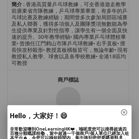
簡介 :
香港高質量乒乓球教練，可全香港遊走教學
前廣東省市隊教練，乒乓球專業畢業，有多年的乒
乓球比賽及教練經驗；期間曾多次參加局部區域賽
及私人聯賽，獲得多項個人及團隊獎項無數能為學
生提供專業及針對性指導，讓學生有一個全面及快
速的提升。30年教學經驗• 國內專業乒乓球體校畢
業• 曾擔任江門鹤山市隊乒乓球教練• 右手直板• 擅
長快攻秒殺形• 教授直板橫板皆可，無論年齡• 現有
教授私人教學、球會以及各學校教練• 全港18區均
可教授
商戶標誌
Hello，大家好！😄
非常歡迎嚟到OneLearningHK❤️，喺呢度您可以搜尋超過四
百種分類嘅課程📚，當中超過一千個商戶/個人單位已經加入咗
年齡範圍
: 兒童(15歲或以下), 青年(15-24歲), 成人
本平台🔥，令您可以喺短時間內，集中搵到您想要嘅資料📄，