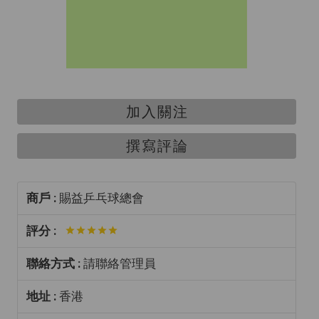
加入關注
撰寫評論
商戶 :
賜益乒乓球總會
評分 :
聯絡方式 :
請聯絡管理員
地址 :
香港