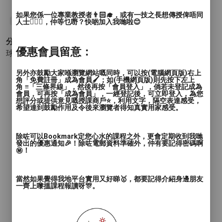
如果您係一位專業教授者👨🏻‍🎓，或有一技之長想傳授俾唔同
人士🙋🏻‍♂️，仲等乜嘢？快啲加入我哋啦😊
#乒乓球
分類 :
優惠會員留意：
球類運動 - 乒乓球
另外亦鼓勵大家喺瀏覽網站嘅同時，可以按(電腦網頁版)右上
角「免費註冊」成為會員🖌️；如(手機網頁版)則先按下左上
角 ≡「三條界線」，然後再按「會員登入」，倘若未登記成為
會員，可再按「成為會員」，一經登記後，可立即登入，為您
想評分或提供意見嘅授課商戶⭐️，利用文字，隔空表達感受，
希望達到鼓勵作用及令後來瀏覽者得知真實用家感受。
除咗可以Bookmark定您心水的課程之外，更會定期收到我哋
發出的優惠通知🎉！除咗電郵資料準確外，仲有要記得密碼啊
㊙️！
當然如果覺得我地平台實用又好睇🥇，都要記得介紹身邊朋友
一齊上嚟搵課程報讀呀🎊。